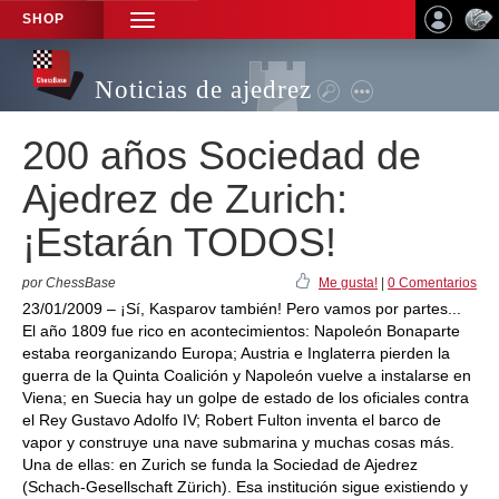
SHOP
TOGGLE
NAVIGATION
Noticias de ajedrez
200 años Sociedad de
Ajedrez de Zurich:
¡Estarán TODOS!
por ChessBase
Me gusta!
|
0 Comentarios
23/01/2009 – ¡Sí, Kasparov también! Pero vamos por partes...
El año 1809 fue rico en acontecimientos: Napoleón Bonaparte
estaba reorganizando Europa; Austria e Inglaterra pierden la
guerra de la Quinta Coalición y Napoleón vuelve a instalarse en
Viena; en Suecia hay un golpe de estado de los oficiales contra
el Rey Gustavo Adolfo IV; Robert Fulton inventa el barco de
vapor y construye una nave submarina y muchas cosas más.
Una de ellas: en Zurich se funda la Sociedad de Ajedrez
(Schach-Gesellschaft Zürich). Esa institución sigue existiendo y