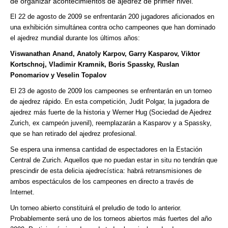
de organizar acontecimientos de ajedrez de primer nivel.
El 22 de agosto de 2009 se enfrentarán 200 jugadores aficionados en
una exhibición simultánea contra ocho campeones que han dominado
el ajedrez mundial durante los últimos años:
Viswanathan Anand, Anatoly Karpov, Garry Kasparov, Viktor
Kortschnoj, Vladimir Kramnik, Boris Spassky, Ruslan
Ponomariov y Veselin Topalov
El 23 de agosto de 2009 los campeones se enfrentarán en un torneo
de ajedrez rápido. En esta competición, Judit Polgar, la jugadora de
ajedrez más fuerte de la historia y Werner Hug (Sociedad de Ajedrez
Zurich, ex campeón juvenil), reemplazarán a Kasparov y a Spassky,
que se han retirado del ajedrez profesional.
Se espera una inmensa cantidad de espectadores en la Estación
Central de Zurich. Aquellos que no puedan estar in situ no tendrán que
prescindir de esta delicia ajedrecística: habrá retransmisiones de
ambos espectáculos de los campeones en directo a través de
Internet.
Un torneo abierto constituirá el preludio de todo lo anterior.
Probablemente será uno de los torneos abiertos más fuertes del año