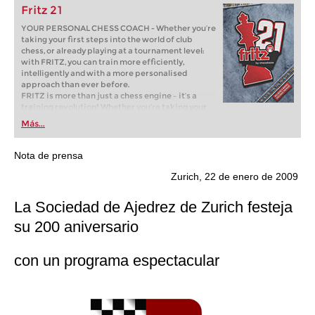
Fritz 21
YOUR PERSONAL CHESS COACH - Whether you’re
taking your first steps into the world of club
chess, or already playing at a tournament level:
with FRITZ, you can train more efficiently,
intelligently and with a more personalised
approach than ever before.
FRITZ is more than just a chess engine – it’s a
training revolution! Whether you’re taking your
first steps into the world of club chess, or already
Más...
playing at a tournament level: with FRITZ, you can
train more efficiently, intelligently and with a
more personalised approach than ever before.
Nota de prensa
Zurich, 22 de enero de 2009
La Sociedad de Ajedrez de Zurich festeja
su 200 aniversario
con un programa espectacular