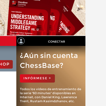
CONECTAR
¿Aún sin cuenta
ChessBase?
HOP
INFÓRMESE >
Todos los vídeos de entrenamiento de
la serie "60 minutes" disponibles en
Internet, con Daniel King, Lawrence
Trent, Rustam Kasimdzhanov, etc.