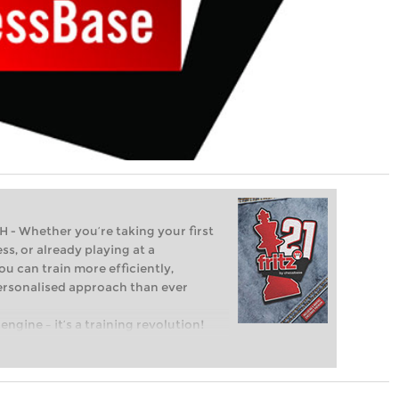
Whether you’re taking your first
ss, or already playing at a
ou can train more efficiently,
personalised approach than ever
engine – it’s a training revolution!
t steps into the world of club chess,
ent level: with FRITZ, you can train
 and with a more personalised