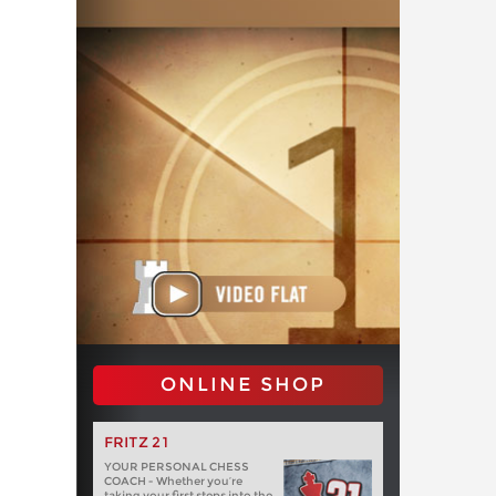
ONLINE SHOP
FRITZ 21
YOUR PERSONAL CHESS
COACH - Whether you’re
taking your first steps into the