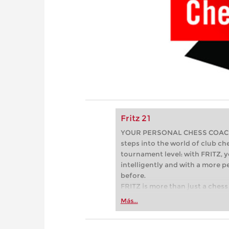
Fritz 21
YOUR PERSONAL CHESS COACH - 
steps into the world of club che
tournament level: with FRITZ, y
intelligently and with a more 
before.
FRITZ is more than just a chess 
Whether you’re taking your firs
Más...
or already playing at a tournam
more efficiently, intelligently