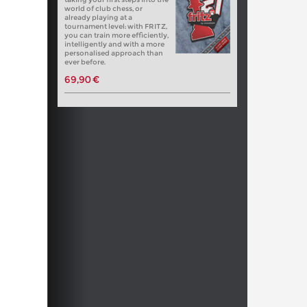
world of club chess, or
already playing at a
tournament level: with FRITZ,
you can train more efficiently,
intelligently and with a more
personalised approach than
ever before.
69,90 €