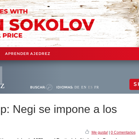
APRENDER AJEDREZ
ez
S
BUSCAR:
IDIOMAS:
DE
EN
ES
FR
p: Negi se impone a los
Me gusta!
|
0 Comentarios