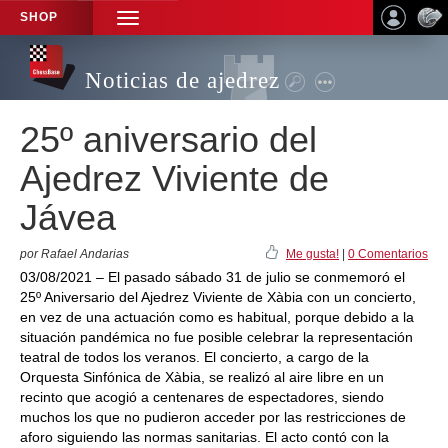
SHOP
TOGGLE
NAVIGATION
Noticias de ajedrez
25º aniversario del
Ajedrez Viviente de
Jávea
por Rafael Andarias
Me gusta!
|
0 Comentarios
03/08/2021 – El pasado sábado 31 de julio se conmemoró el
25º Aniversario del Ajedrez Viviente de Xàbia con un concierto,
en vez de una actuación como es habitual, porque debido a la
situación pandémica no fue posible celebrar la representación
teatral de todos los veranos. El concierto, a cargo de la
Orquesta Sinfónica de Xàbia, se realizó al aire libre en un
recinto que acogió a centenares de espectadores, siendo
muchos los que no pudieron acceder por las restricciones de
aforo siguiendo las normas sanitarias. El acto contó con la