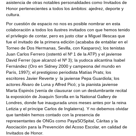
asistencia de otras notables personalidades como Invitados de
Honor pertenecientes a todos los ámbitos: ajedrez, deporte y
cultura.
Por cuestión de espacio no nos es posible nombrar en esta
colaboración a todos los ilustres invitados con que hemos tenido
el privilegio de contar, pero es justo citar a Miguel Illescas que
fue el invitado de la primera edición (acababa de entablar en el
Torneo de Dos Hermanas, Sevilla, con Kasparov); los tenistas
Juan Carlos Ferrero (ostentó el Nº 1 de la ATP) y el javiense
David Ferrer (que alcanzó el Nº 3); la yudoca alicantina Isabel
Fernández (Oro en Sidney 2000 y campeona del mundo en
París, 1997); el prestigioso periodista Matías Prats; los
escritores Javier Reverte y la javiense Pepa Guardiola; los
actores Álvaro de Luna y Alfred Picó; y la pianista javiense
Marta Espinós (venía de clausurar con un deslumbrante recital
la exposición de Joaquín Sorolla en la National Gallery de
Londres, donde fue inaugurada unos meses antes por la reina
Letizia y el príncipe Carlos de Inglaterra). Y no debemos olvidar
que también hemos contado con la presencia de
representantes de ONGs como PayaSOSpital, Cáritas y la
Asociación para la Prevención del Acoso Escolar, en calidad de
Invitados de Honor.