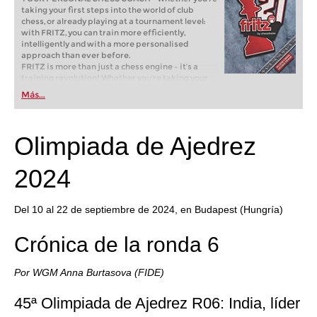
taking your first steps into the world of club
chess, or already playing at a tournament level:
with FRITZ, you can train more efficiently,
intelligently and with a more personalised
approach than ever before.
FRITZ is more than just a chess engine – it’s a
training revolution! Whether you’re taking your
first steps into the world of club chess, or already
Más...
playing at a tournament level: with FRITZ, you can
train more efficiently, intelligently and with a
more personalised approach than ever before.
Olimpiada de Ajedrez
2024
Del 10 al 22 de septiembre de 2024, en Budapest (Hungría)
Crónica de la ronda 6
Por WGM Anna Burtasova (FIDE)
45ª Olimpiada de Ajedrez R06: India, líder