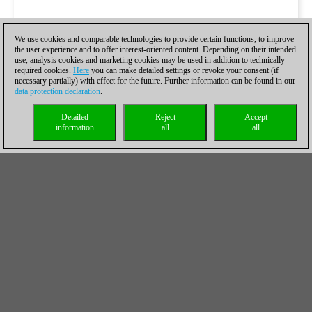
We use cookies and comparable technologies to provide certain functions, to improve
the user experience and to offer interest-oriented content. Depending on their intended
use, analysis cookies and marketing cookies may be used in addition to technically
required cookies.
Here
you can make detailed settings or revoke your consent (if
necessary partially) with effect for the future. Further information can be found in our
data protection declaration
.
Detailed
Reject
Accept
information
all
all