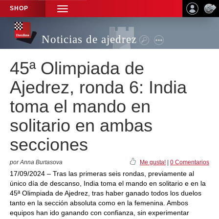
SHOP
TOGGLE
NAVIGATION
Noticias de ajedrez
45ª Olimpiada de
Ajedrez, ronda 6: India
toma el mando en
solitario en ambas
secciones
por Anna Burtasova
Me gusta!
|
0 Comentarios
17/09/2024 – Tras las primeras seis rondas, previamente al
único día de descanso, India toma el mando en solitario e en la
45ª Olimpiada de Ajedrez, tras haber ganado todos los duelos
tanto en la sección absoluta como en la femenina. Ambos
equipos han ido ganando con confianza, sin experimentar