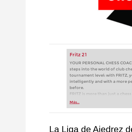
Fritz 21
YOUR PERSONAL CHESS COACH - 
steps into the world of club che
tournament level: with FRITZ, y
intelligently and with a more 
before.
FRITZ is more than just a chess 
Whether you’re taking your firs
Más...
or already playing at a tournam
more efficiently, intelligently
approach than ever before.
La Liga de Ajedrez 