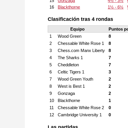
15
Gonzaga
4½ - 3½
16
Blackthorne
1½ - 6½
Clasificación tras 4 rondas
Equipo
Puntos po
Wood Green
1
8
Chessable White Rose 1
2
8
Chess.com Manx Liberty
3
8
The Sharks 1
4
7
Cheddleton
5
7
Celtic Tigers 1
6
3
Wood Green Youth
7
2
West is Best 1
8
2
Gonzaga
9
2
Blackthorne
10
1
Chessable White Rose 2
11
0
Cambridge University 1
12
0
Las partidas