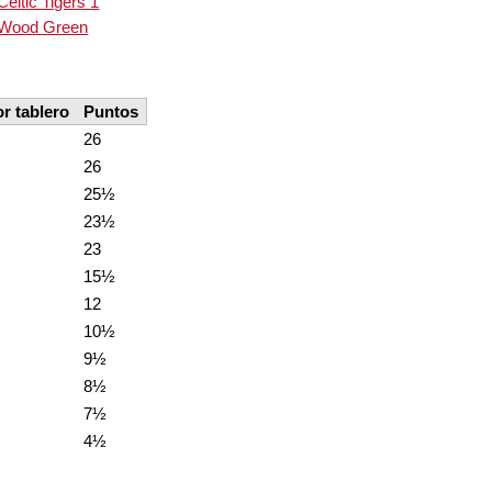
Celtic Tigers 1
Wood Green
r tablero
Puntos
26
26
25½
23½
23
15½
12
10½
9½
8½
7½
4½