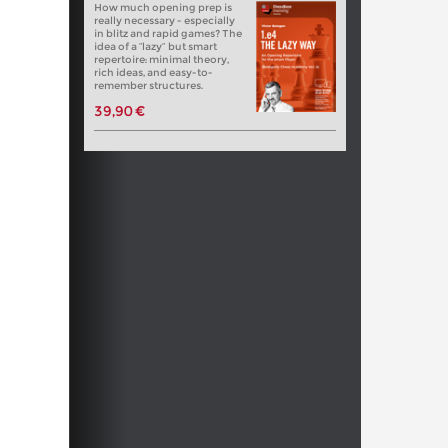
How much opening prep is
really necessary - especially
in blitz and rapid games? The
idea of a “lazy” but smart
repertoire: minimal theory,
rich ideas, and easy-to-
remember structures.
39,90 €