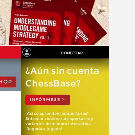
CONECTAR
¿Aún sin cuenta
ChessBase?
HOP
INFÓRMESE >
¡Así se aprenden las aperturas!
Entrenar sistemas de aperturas y
variantes de manera interactiva.
¡Jugada a jugada!