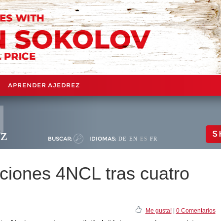
APRENDER AJEDREZ
ez
S
BUSCAR:
IDIOMAS:
DE
EN
ES
FR
aciones 4NCL tras cuatro
Me gusta!
|
0 Comentarios