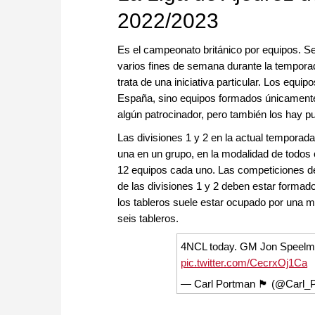
2022/2023
Es el campeonato británico por equipos. Se 
varios fines de semana durante la temporad
trata de una iniciativa particular. Los equi
España, sino equipos formados únicamente
algún patrocinador, pero también los hay 
Las divisiones 1 y 2 en la actual temporada
una en un grupo, en la modalidad de todos c
12 equipos cada uno. Las competiciones de 
de las divisiones 1 y 2 deben estar formad
los tableros suele estar ocupado por una m
seis tableros.
4NCL today. GM Jon Speelman 
pic.twitter.com/CecrxOj1Ca
— Carl Portman 🏴󠁧󠁢󠁥󠁮󠁧󠁿 (@Ca