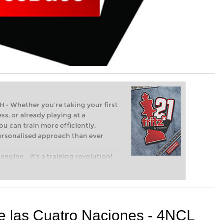
Whether you’re taking your first
ss, or already playing at a
ou can train more efficiently,
personalised approach than ever
engine – it’s a training revolution!
t steps into the world of club chess,
ent level: with FRITZ, you can train
 and with a more personalised
de las Cuatro Naciones - 4NCL