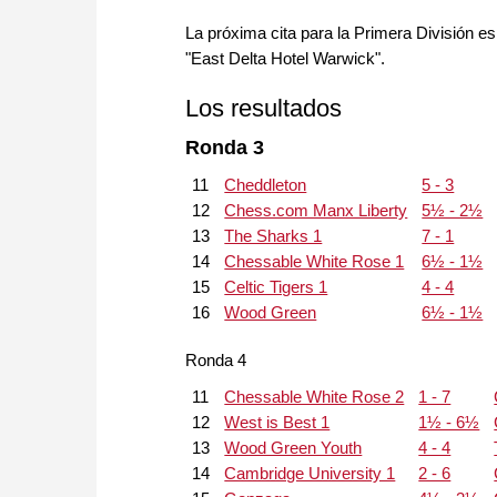
La próxima cita para la Primera División es 
"East Delta Hotel Warwick".
Los resultados
Ronda 3
11
Cheddleton
5 - 3
12
Chess.com Manx Liberty
5½ - 2½
13
The Sharks 1
7 - 1
14
Chessable White Rose 1
6½ - 1½
15
Celtic Tigers 1
4 - 4
16
Wood Green
6½ - 1½
Ronda 4
11
Chessable White Rose 2
1 - 7
12
West is Best 1
1½ - 6½
13
Wood Green Youth
4 - 4
14
Cambridge University 1
2 - 6