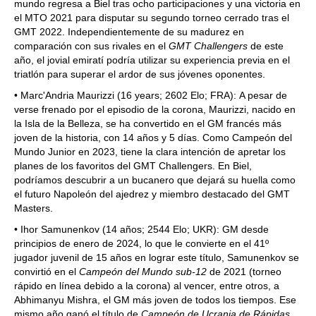
mundo regresa a Biel tras ocho participaciones y una victoria en
el MTO 2021 para disputar su segundo torneo cerrado tras el
GMT 2022. Independientemente de su madurez en
comparación con sus rivales en el
GMT Challengers
de este
año, el jovial emiratí podría utilizar su experiencia previa en el
triatlón para superar el ardor de sus jóvenes oponentes.
• Marc'Andria Maurizzi (16 years; 2602 Elo; FRA): A pesar de
verse frenado por el episodio de la corona, Maurizzi, nacido en
la Isla de la Belleza, se ha convertido en el GM francés más
joven de la historia, con 14 años y 5 días. Como Campeón del
Mundo Junior en 2023, tiene la clara intención de apretar los
planes de los favoritos del GMT Challengers. En Biel,
podríamos descubrir a un bucanero que dejará su huella como
el futuro Napoleón del ajedrez y miembro destacado del GMT
Masters.
• Ihor Samunenkov (14 años; 2544 Elo; UKR): GM desde
principios de enero de 2024, lo que le convierte en el 41º
jugador juvenil de 15 años en lograr este título, Samunenkov se
convirtió en el
Campeón del Mundo sub-12
de 2021 (torneo
rápido en línea debido a la corona) al vencer, entre otros, a
Abhimanyu Mishra, el GM más joven de todos los tiempos. Ese
mismo año ganó el título de
Campeón de Ucrania de Rápidas