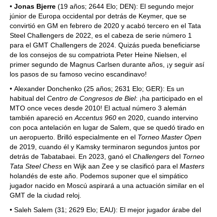
•
Jonas Bjerre
(19 años; 2644 Elo; DEN): El segundo mejor
júnior de Europa occidental por detrás de Keymer, que se
convirtió en GM en febrero de 2020 y acabó tercero en el Tata
Steel Challengers de 2022, es el cabeza de serie número 1
para el GMT Challengers de 2024. Quizás pueda beneficiarse
de los consejos de su compatriota Peter Heine Nielsen, el
primer segundo de Magnus Carlsen durante años, ¡y seguir así
los pasos de su famoso vecino escandinavo!
• Alexander Donchenko (25 años; 2631 Elo; GER): Es un
habitual del
Centro de Congresos de Biel
: ¡ha participado en el
MTO once veces desde 2010! El actual número 3 alemán
también apareció en
Accentus 960
en 2020, cuando intervino
con poca antelación en lugar de Salem, que se quedó tirado en
un aeropuerto. Brilló especialmente en el
Torneo Master Open
de 2019, cuando él y Kamsky terminaron segundos juntos por
detrás de Tabatabaei. En 2023, ganó el
Challengers
del
Torneo
Tata Steel Chess
en Wijk aan Zee y se clasificó para el
Masters
holandés de este año. Podemos suponer que el simpático
jugador nacido en Moscú aspirará a una actuación similar en el
GMT de la ciudad reloj.
• Saleh Salem (31; 2629 Elo; EAU): El mejor jugador árabe del