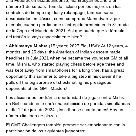
a la Federación estadounidense, Martirosyan es ahora el
número 1 de su país. Temido incluso por los mejores en los
controles de tiempo rápidos y relámpago, también sabe
desquiciarlos en clásico, como comprobó Mamedyarov, por
ejemplo, cuando perdió ante el intrépido armenio en la 3ª ronda
de la Copa del Mundo de 2021. Así que puede que la fórmula
del triatlón le vaya especialmente bien?
•
Abhimanyu Mishra
(15 years; 2627 Elo; USA): At 12 years, 4
months, and 25 days, the American of Indian descent made
headlines in July 2021 when he became the youngest GM of all
time. Mishra, who started playing chess before age three and
was kept away from smartphones for a long time, has a great
opportunity this summer to take a big step in his career if he
pulls off the big surprise of checkmating his prestigious
opponents at the GMT Masters!
Los aficionados tendrán la oportunidad de jugar contra Mishra
en Biel cuando éste dará una exhibición de partidas simultáneas
el día 12 de julio de 2024. ¡Inscríbanse cuanto antes! Hay un
número limitado de plazas.
El GMT Challengers también promete ser emocionante con la
participación de los siguientes jugadores: