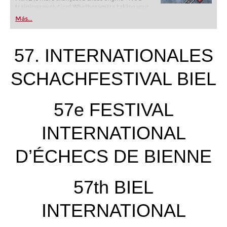
training revolution! Whether you’re taking your
first steps into the world of club chess, or already
Más...
playing at a tournament level: with FRITZ, you can
train more efficiently, intelligently and with a
more personalised approach than ever before.
57. INTERNATIONALES
SCHACHFESTIVAL BIEL
57e FESTIVAL
INTERNATIONAL
D’ÉCHECS DE BIENNE
57th BIEL
INTERNATIONAL