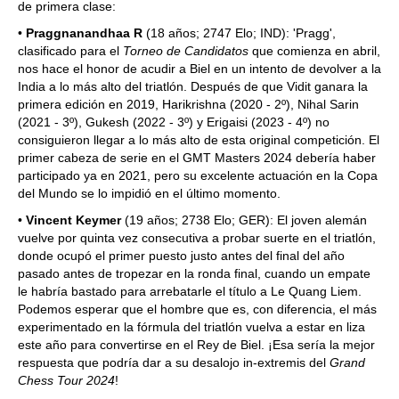
de primera clase:
•
Praggnanandhaa R
(18 años; 2747 Elo; IND): 'Pragg',
clasificado para el
Torneo de Candidatos
que comienza en abril,
nos hace el honor de acudir a Biel en un intento de devolver a la
India a lo más alto del triatlón. Después de que Vidit ganara la
primera edición en 2019, Harikrishna (2020 - 2º), Nihal Sarin
(2021 - 3º), Gukesh (2022 - 3º) y Erigaisi (2023 - 4º) no
consiguieron llegar a lo más alto de esta original competición. El
primer cabeza de serie en el GMT Masters 2024 debería haber
participado ya en 2021, pero su excelente actuación en la Copa
del Mundo se lo impidió en el último momento.
•
Vincent Keymer
(19 años; 2738 Elo; GER): El joven alemán
vuelve por quinta vez consecutiva a probar suerte en el triatlón,
donde ocupó el primer puesto justo antes del final del año
pasado antes de tropezar en la ronda final, cuando un empate
le habría bastado para arrebatarle el título a Le Quang Liem.
Podemos esperar que el hombre que es, con diferencia, el más
experimentado en la fórmula del triatlón vuelva a estar en liza
este año para convertirse en el Rey de Biel. ¡Esa sería la mejor
respuesta que podría dar a su desalojo in-extremis del
Grand
Chess Tour 2024
!