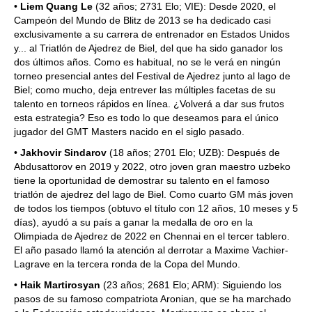
•
Liem Quang Le
(32 años; 2731 Elo; VIE): Desde 2020, el
Campeón del Mundo de Blitz de 2013 se ha dedicado casi
exclusivamente a su carrera de entrenador en Estados Unidos
y... al Triatlón de Ajedrez de Biel, del que ha sido ganador los
dos últimos años. Como es habitual, no se le verá en ningún
torneo presencial antes del Festival de Ajedrez junto al lago de
Biel; como mucho, deja entrever las múltiples facetas de su
talento en torneos rápidos en línea. ¿Volverá a dar sus frutos
esta estrategia? Eso es todo lo que deseamos para el único
jugador del GMT Masters nacido en el siglo pasado.
•
Jakhovir Sindarov
(18 años; 2701 Elo; UZB): Después de
Abdusattorov en 2019 y 2022, otro joven gran maestro uzbeko
tiene la oportunidad de demostrar su talento en el famoso
triatlón de ajedrez del lago de Biel. Como cuarto GM más joven
de todos los tiempos (obtuvo el título con 12 años, 10 meses y 5
días), ayudó a su país a ganar la medalla de oro en la
Olimpiada de Ajedrez de 2022 en Chennai en el tercer tablero.
El año pasado llamó la atención al derrotar a Maxime Vachier-
Lagrave en la tercera ronda de la Copa del Mundo.
•
Haik Martirosyan
(23 años; 2681 Elo; ARM): Siguiendo los
pasos de su famoso compatriota Aronian, que se ha marchado