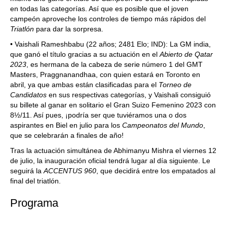
en todas las categorías. Así que es posible que el joven
campeón aproveche los controles de tiempo más rápidos del
Triatlón
para dar la sorpresa.
• Vaishali Rameshbabu (22 años; 2481 Elo; IND): La GM india,
que ganó el título gracias a su actuación en el
Abierto de Qatar
2023
, es hermana de la cabeza de serie número 1 del GMT
Masters, Praggnanandhaa, con quien estará en Toronto en
abril, ya que ambas están clasificadas para el
Torneo de
Candidatos
en sus respectivas categorías, y Vaishali consiguió
su billete al ganar en solitario el Gran Suizo Femenino 2023 con
8½/11. Así pues, ¡podría ser que tuviéramos una o dos
aspirantes en Biel en julio para los
Campeonatos del Mundo
,
que se celebrarán a finales de año!
Tras la actuación simultánea de Abhimanyu Mishra el viernes 12
de julio, la inauguración oficial tendrá lugar al día siguiente. Le
seguirá la
ACCENTUS 960
, que decidirá entre los empatados al
final del triatlón.
Programa