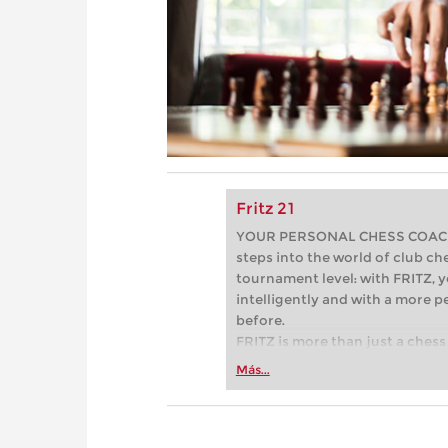
Fritz 21
YOUR PERSONAL CHESS COACH - 
steps into the world of club che
tournament level: with FRITZ, y
intelligently and with a more 
before.
FRITZ is more than just a chess 
Whether you’re taking your firs
Más...
or already playing at a tournam
more efficiently, intelligently
approach than ever before.