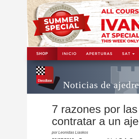
INICIO
APERTURAS
SAT
SHOP
Noticias de ajedr
7 razones por la
contratar a un aj
por Leonidas Liaskos