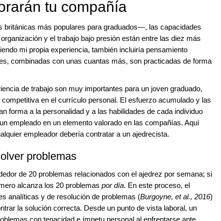
orarán tu compañía
 británicas más populares para graduados—, las capacidades
organización y el trabajo bajo presión están entre las diez más
uiendo mi propia experiencia, también incluiría pensamiento
ades, combinadas con unas cuantas más, son practicadas de forma
eriencia de trabajo son muy importantes para un joven graduado,
 competitiva en el currículo personal. El esfuerzo acumulado y las
n forma a la personalidad y a las habilidades de cada individuo
 un empleado en un elemento valorado en las compañías. Aquí
lquier empleador debería contratar a un ajedrecista.
solver problemas
ededor de 20 problemas relacionados con el ajedrez por semana; si
número alcanza los 20 problemas
por día
. En este proceso, el
es analíticas y de resolución de problemas (
Burgoyne, et al., 2016
)
ntrar la solución correcta. Desde un punto de vista laboral, un
roblemas con tenacidad e ímpetu personal al enfrentarse ante