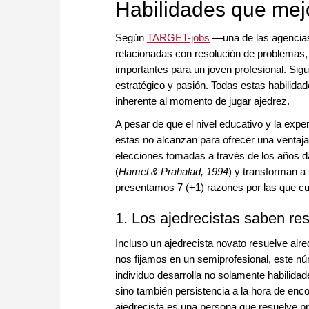
Habilidades que mej
Según
TARGET-jobs
—una de las agencias
relacionadas con resolución de problemas, 
importantes para un joven profesional. Sig
estratégico y pasión. Todas estas habilid
inherente al momento de jugar ajedrez.
A pesar de que el nivel educativo y la exp
estas no alcanzan para ofrecer una ventaja
elecciones tomadas a través de los años da
(
Hamel & Prahalad, 1994
) y transforman a
presentamos 7 (+1) razones por las que cua
1. Los ajedrecistas saben re
Incluso un ajedrecista novato resuelve alr
nos fijamos en un semiprofesional, este 
individuo desarrolla no solamente habilidad
sino también persistencia a la hora de enco
ajedrecista es una persona que resuelve p