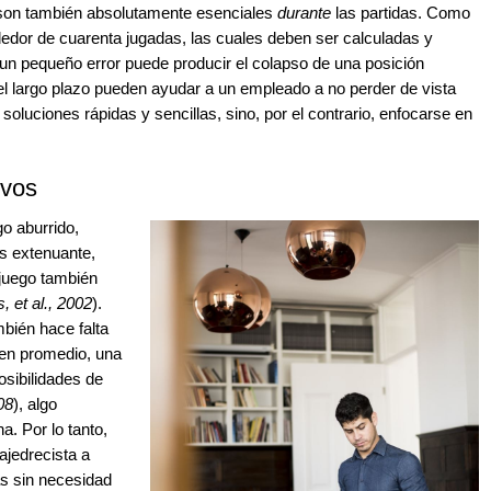
 son también absolutamente esenciales
durante
las partidas. Como
dedor de cuarenta jugadas, las cuales deben ser calculadas y
un pequeño error puede producir el colapso de una posición
 el largo plazo pueden ayudar a un empleado a no perder de vista
soluciones rápidas y sencillas, sino, por el contrario, enfocarse en
ivos
go aburrido,
is extenuante,
 juego también
, et al., 2002
).
bién hace falta
 en promedio, una
osibilidades de
08
), algo
a. Por lo tanto,
ajedrecista a
as sin necesidad