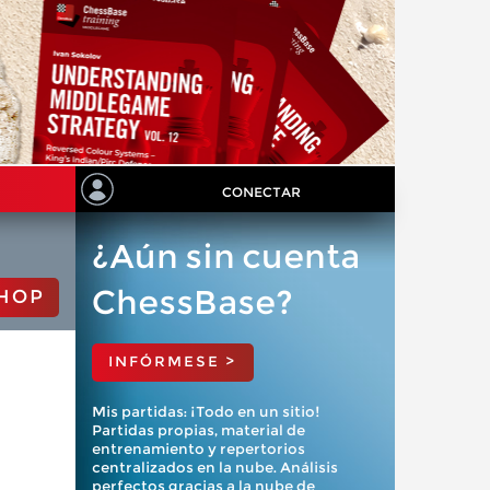
CONECTAR
¿Aún sin cuenta
ChessBase?
HOP
INFÓRMESE >
Mis partidas: ¡Todo en un sitio!
Partidas propias, material de
entrenamiento y repertorios
centralizados en la nube. Análisis
perfectos gracias a la nube de