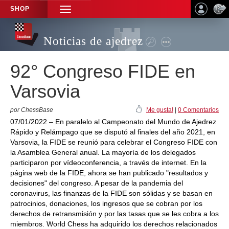
SHOP
TOGGLE
NAVIGATION
Noticias de ajedrez
92° Congreso FIDE en
Varsovia
por ChessBase
Me gusta!
|
0 Comentarios
07/01/2022 – En paralelo al Campeonato del Mundo de Ajedrez
Rápido y Relámpago que se disputó al finales del año 2021, en
Varsovia, la FIDE se reunió para celebrar el Congreso FIDE con
la Asamblea General anual. La mayoría de los delegados
participaron por vídeoconferencia, a través de internet. En la
página web de la FIDE, ahora se han publicado "resultados y
decisiones" del congreso. A pesar de la pandemia del
coronavirus, las finanzas de la FIDE son sólidas y se basan en
patrocinios, donaciones, los ingresos que se cobran por los
derechos de retransmisión y por las tasas que se les cobra a los
miembros. World Chess ha adquirido los derechos relacionados