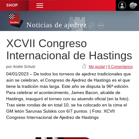
SHOP
TOGGLE
NAVIGATION
Noticias de ajedrez
XCVII Congreso
Internacional de Hastings
por Andre Schulz
Me gusta!
|
0 Comentarios
04/01/2023 – De todos los torneos de ajedrez tradicionales que
aún se celebran, el Congreso de Ajedrez de Hastings es el que
tiene la tradición más larga. Este año se disputa la 96ª edición.
Para celebrar el acontecimiento, James Bacon, alcalde de
Hastings, inauguró el torneo con su atuendo oficial (en la foto).
Tras siete rondas de en total 10, se ha colocado en la cima el
GM letón Sarunas Sulskis con 6/7 puntos. | Foto: XCVII
Congreso Internacional de Ajedrez de Hastings