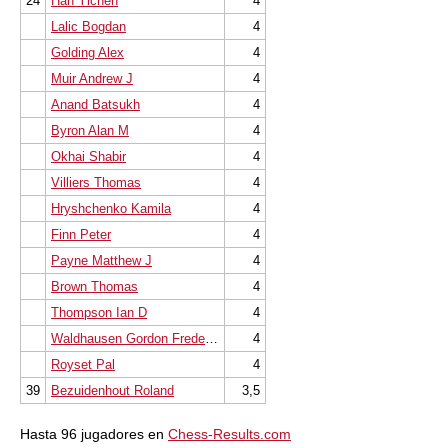
24
Han Yichen
4
Lalic Bogdan
4
Golding Alex
4
Muir Andrew J
4
Anand Batsukh
4
Byron Alan M
4
Okhai Shabir
4
Villiers Thomas
4
Hryshchenko Kamila
4
Finn Peter
4
Payne Matthew J
4
Brown Thomas
4
Thompson Ian D
4
Waldhausen Gordon Frederick
4
Royset Pal
4
39
Bezuidenhout Roland
3,5
Hasta 96 jugadores en
Chess-Results.com