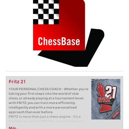
Fritz 21
YOUR PERSONAL CHESS COACH - Whether you’re
taking your first steps into the world of club
chess, or already playing at a tournament level:
with FRITZ, you can train more efficiently,
intelligently and with a more personalised
approach than ever before.
FRITZ is more than just a chess engine – it’s a
training revolution! Whether you’re taking your
first steps into the world of club chess, or already
Más...