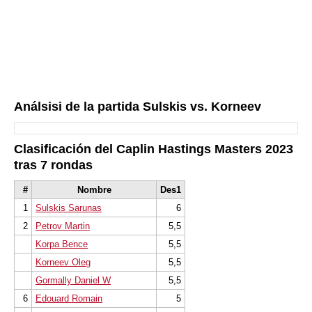
Análsisi de la partida Sulskis vs. Korneev
Clasificación del Caplin Hastings Masters 2023
tras 7 rondas
#
Nombre
Des1
1
Sulskis Sarunas
6
2
Petrov Martin
5,5
Korpa Bence
5,5
Korneev Oleg
5,5
Gormally Daniel W
5,5
6
Edouard Romain
5