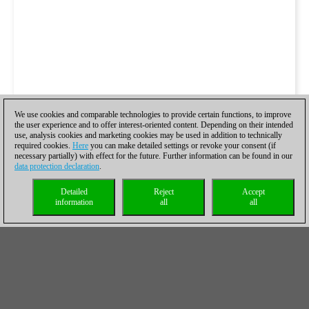
We use cookies and comparable technologies to provide certain functions, to improve
the user experience and to offer interest-oriented content. Depending on their intended
use, analysis cookies and marketing cookies may be used in addition to technically
required cookies.
Here
you can make detailed settings or revoke your consent (if
necessary partially) with effect for the future. Further information can be found in our
data protection declaration
.
Detailed
Reject
Accept
information
all
all