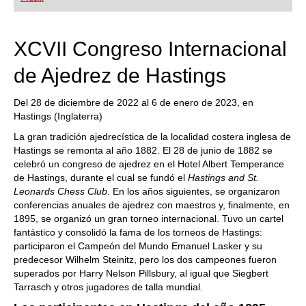
playing at a tournament level: with FRITZ, you can
train more efficiently, intelligently and with a
more personalised approach than ever before.
XCVII Congreso Internacional
de Ajedrez de Hastings
Del 28 de diciembre de 2022 al 6 de enero de 2023, en
Hastings (Inglaterra)
La gran tradición ajedrecística de la localidad costera inglesa de
Hastings se remonta al año 1882. El 28 de junio de 1882 se
celebró un congreso de ajedrez en el Hotel Albert Temperance
de Hastings, durante el cual se fundó el
Hastings and St.
Leonards Chess Club
. En los años siguientes, se organizaron
conferencias anuales de ajedrez con maestros y, finalmente, en
1895, se organizó un gran torneo internacional. Tuvo un cartel
fantástico y consolidó la fama de los torneos de Hastings:
participaron el Campeón del Mundo Emanuel Lasker y su
predecesor Wilhelm Steinitz, pero los dos campeones fueron
superados por Harry Nelson Pillsbury, al igual que Siegbert
Tarrasch y otros jugadores de talla mundial.