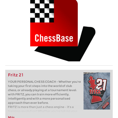
Fritz 21
YOUR PERSONAL CHESS COACH - Whether you’re
taking your first steps into the world of club
chess, or already playing at a tournament level:
with FRITZ, you can train more efficiently,
intelligently and with a more personalised
approach than ever before.
FRITZ is more than just a chess engine – it’s a
training revolution! Whether you’re taking your
first steps into the world of club chess, or already
Más...