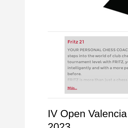
Fritz 21
YOUR PERSONAL CHESS COACH - 
steps into the world of club che
tournament level: with FRITZ, y
intelligently and with a more 
before.
FRITZ is more than just a chess 
Whether you’re taking your firs
Más...
or already playing at a tournam
more efficiently, intelligently
approach than ever before.
IV Open Valencia
2023