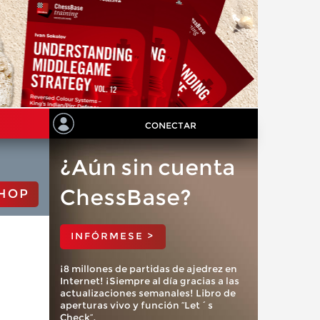
CONECTAR
¿Aún sin cuenta
ChessBase?
HOP
INFÓRMESE >
¡8 millones de partidas de ajedrez en
Internet! ¡Siempre al día gracias a las
actualizaciones semanales! Libro de
aperturas vivo y función “Let´s
Check”.