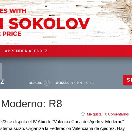
APRENDER AJEDREZ
ez
S
BUSCAR:
IDIOMAS:
DE
EN
ES
FR
z Moderno: R8
Me gusta!
|
0 Comentarios
 2023 se disputa el IV Abierto "Valencia Cuna del Ajedrez Moderno"
sistema suizo. Organiza la Federación Valenciana de Ajedrez. Hay