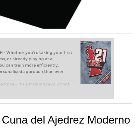
Whether you’re taking your first
ss, or already playing at a
ou can train more efficiently,
personalised approach than ever
engine – it’s a training revolution!
t steps into the world of club chess,
ent level: with FRITZ, you can train
 and with a more personalised
 Cuna del Ajedrez Moderno