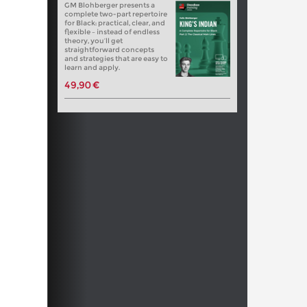
GM Blohberger presents a
complete two-part repertoire
for Black: practical, clear, and
flexible – instead of endless
theory, you’ll get
straightforward concepts
and strategies that are easy to
learn and apply.
49,90 €