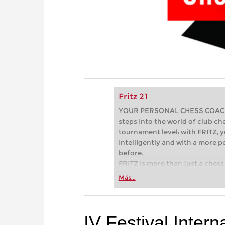
Fritz 21
YOUR PERSONAL CHESS COACH - 
steps into the world of club che
tournament level: with FRITZ, y
intelligently and with a more 
before.
FRITZ is more than just a chess 
Whether you’re taking your firs
Más...
or already playing at a tournam
more efficiently, intelligently
approach than ever before.
IV Festival Inter