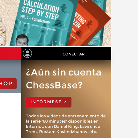
CONECTAR
¿Aún sin cuenta
ChessBase?
HOP
INFÓRMESE >
Todos los vídeos de entrenamiento de
la serie "60 minutes" disponibles en
Internet, con Daniel King, Lawrence
Trent, Rustam Kasimdzhanov, etc.