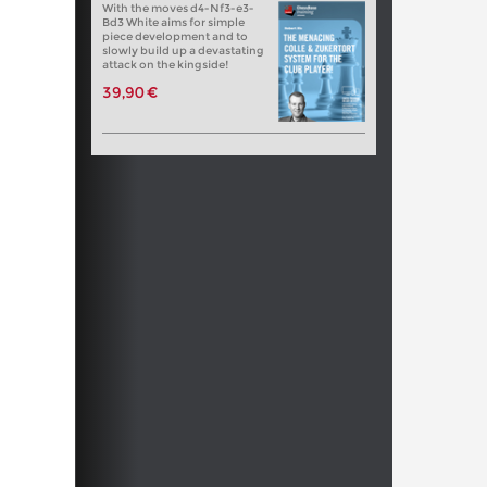
With the moves d4-Nf3-e3-
Bd3 White aims for simple
piece development and to
slowly build up a devastating
attack on the kingside!
39,90 €