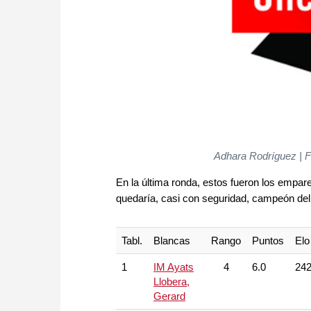
Adhara Rodríguez | Fo
En la última ronda, estos fueron los empa
quedaría, casi con seguridad, campeón del
Tabl.
Blancas
Rango
Puntos
Elo
1
IM Ayats
4
6.0
24
Llobera,
Gerard