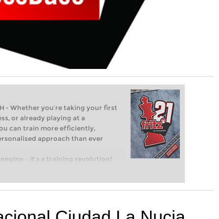
Whether you’re taking your first
ss, or already playing at a
ou can train more efficiently,
personalised approach than ever
engine – it’s a training revolution!
t steps into the world of club chess,
ent level: with FRITZ, you can train
 and with a more personalised
nacional Ciudad La Nucia