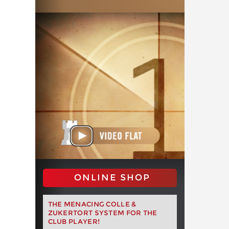
ONLINE SHOP
THE MENACING COLLE &
ZUKERTORT SYSTEM FOR THE
CLUB PLAYER!