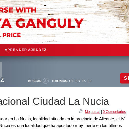
APRENDER AJEDREZ
ez
S
BUSCAR:
IDIOMAS:
DE
EN
ES
FR
nacional Ciudad La Nucia
Me gusta!
|
0 Comentarios
ar en La Nucia, localidad situada en la provincia de Alicante, el IV
 Nucia es una localidad que ha apostado muy fuerte en los últimos