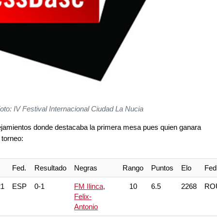
to: IV Festival Internacional Ciudad La Nucia
rejamientos donde destacaba la primera mesa pues quien ganara
 torneo:
Fed.
Resultado
Negras
Rango
Puntos
Elo
Fed
21
ESP
0-1
FM Ilinca,
10
6.5
2268
RO
Felix-
Antonio