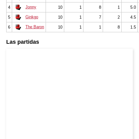
Jonny
4
10
1
8
1
5.0
Ginkgo
5
10
1
7
2
4.5
The Baron
6
10
1
1
8
1.5
Las partidas