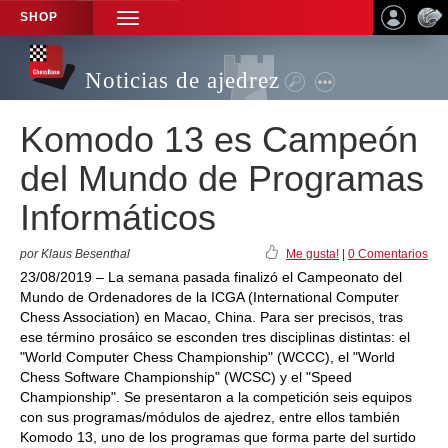
SHOP
TOGGLE
NAVIGATION
Noticias de ajedrez
Komodo 13 es Campeón
del Mundo de Programas
Informáticos
por Klaus Besenthal
Me gusta!
|
0 Comentarios
23/08/2019 – La semana pasada finalizó el Campeonato del
Mundo de Ordenadores de la ICGA (International Computer
Chess Association) en Macao, China. Para ser precisos, tras
ese término prosáico se esconden tres disciplinas distintas: el
"World Computer Chess Championship" (WCCC), el "World
Chess Software Championship" (WCSC) y el "Speed
Championship". Se presentaron a la competición seis equipos
con sus programas/módulos de ajedrez, entre ellos también
Komodo 13, uno de los programas que forma parte del surtido