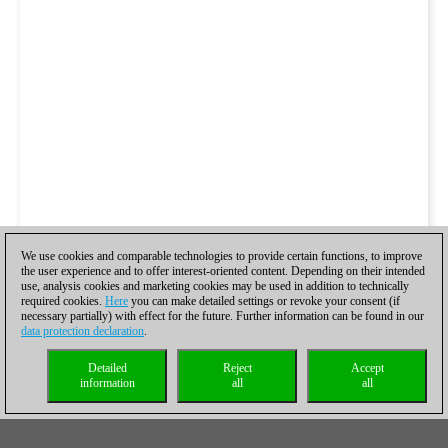
We use cookies and comparable technologies to provide certain functions, to improve
the user experience and to offer interest-oriented content. Depending on their intended
use, analysis cookies and marketing cookies may be used in addition to technically
required cookies.
Here
you can make detailed settings or revoke your consent (if
necessary partially) with effect for the future. Further information can be found in our
data protection declaration
.
Detailed
Reject
Accept
information
all
all