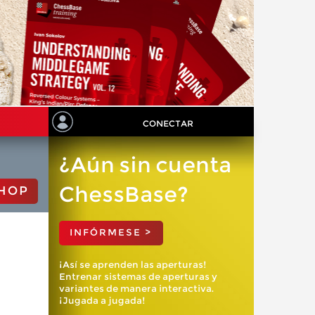
CONECTAR
¿Aún sin cuenta
ChessBase?
HOP
INFÓRMESE >
¡Así se aprenden las aperturas!
Entrenar sistemas de aperturas y
variantes de manera interactiva.
¡Jugada a jugada!