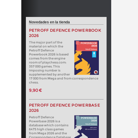
Novedades en la tienda
PETROFF DEFENCE POWERBOOK
2026
The major part of the
material on which the
Petroff Defence
Powerbook 2026 is based
comes from the engine
room of playchess.com:
357 000 games. This
imposing number is
supplemented by another
17 000 from Mega and from correspondence
chess.
9,90 €
PETROFF DEFENCE POWERBASE
2026
Petroff Defence
Powerbase 2026 is a
database which contains
6475 high class games
from Mega 2026 and the
Correspondence Database