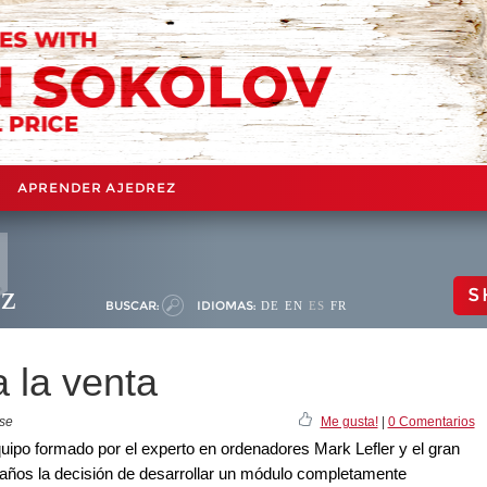
APRENDER AJEDREZ
ez
S
BUSCAR:
IDIOMAS:
DE
EN
ES
FR
 la venta
ase
Me gusta!
|
0 Comentarios
quipo formado por el experto en ordenadores Mark Lefler y el gran
ños la decisión de desarrollar un módulo completamente