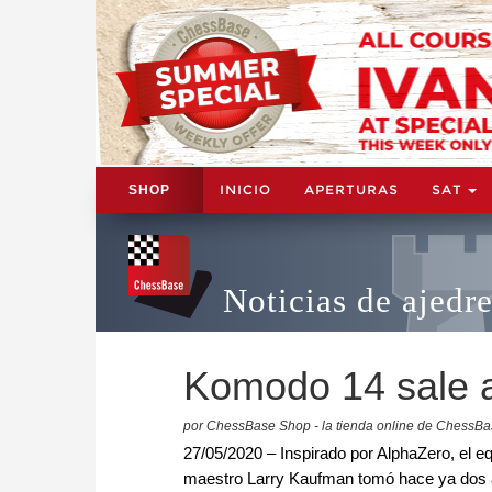
INICIO
APERTURAS
SAT
SHOP
Noticias de ajedr
Komodo 14 sale a
por ChessBase Shop - la tienda online de ChessB
27/05/2020 – Inspirado por AlphaZero, el e
maestro Larry Kaufman tomó hace ya dos a