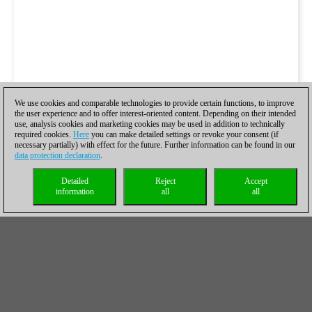
We use cookies and comparable technologies to provide certain functions, to improve
the user experience and to offer interest-oriented content. Depending on their intended
use, analysis cookies and marketing cookies may be used in addition to technically
required cookies.
Here
you can make detailed settings or revoke your consent (if
necessary partially) with effect for the future. Further information can be found in our
data protection declaration
.
Detailed
Reject
Accept
information
all
all