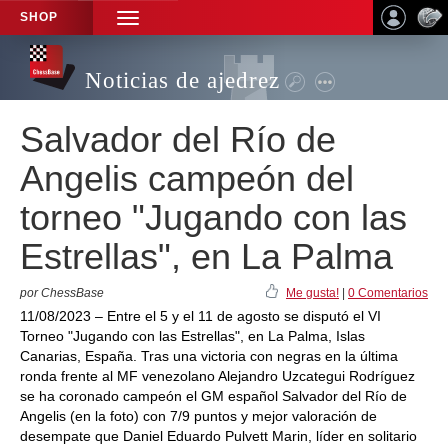
SHOP
TOGGLE
NAVIGATION
Noticias de ajedrez
Salvador del Río de
Angelis campeón del
torneo "Jugando con las
Estrellas", en La Palma
por ChessBase
Me gusta!
|
0 Comentarios
11/08/2023 – Entre el 5 y el 11 de agosto se disputó el VI
Torneo "Jugando con las Estrellas", en La Palma, Islas
Canarias, España. Tras una victoria con negras en la última
ronda frente al MF venezolano Alejandro Uzcategui Rodríguez
se ha coronado campeón el GM español Salvador del Río de
Angelis (en la foto) con 7/9 puntos y mejor valoración de
desempate que Daniel Eduardo Pulvett Marin, líder en solitario