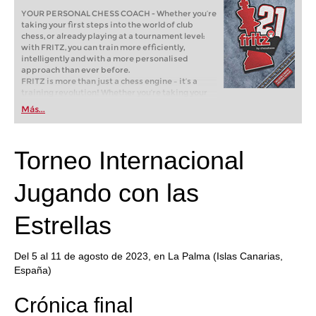
YOUR PERSONAL CHESS COACH - Whether you’re
taking your first steps into the world of club
chess, or already playing at a tournament level:
with FRITZ, you can train more efficiently,
intelligently and with a more personalised
approach than ever before.
FRITZ is more than just a chess engine – it’s a
training revolution! Whether you’re taking your
first steps into the world of club chess, or already
Más...
playing at a tournament level: with FRITZ, you can
train more efficiently, intelligently and with a
more personalised approach than ever before.
Torneo Internacional
Jugando con las
Estrellas
Del 5 al 11 de agosto de 2023, en La Palma (Islas Canarias,
España)
Crónica final