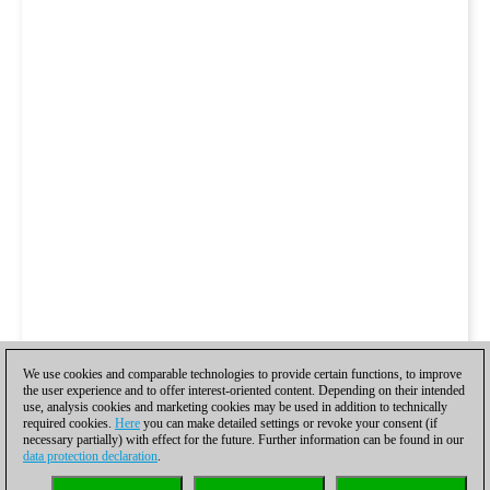
We use cookies and comparable technologies to provide certain functions, to improve
the user experience and to offer interest-oriented content. Depending on their intended
use, analysis cookies and marketing cookies may be used in addition to technically
required cookies.
Here
you can make detailed settings or revoke your consent (if
necessary partially) with effect for the future. Further information can be found in our
data protection declaration
.