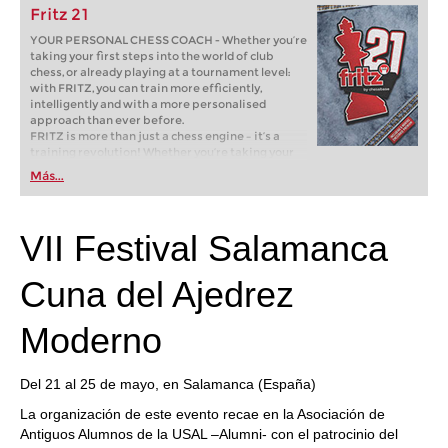
Fritz 21
YOUR PERSONAL CHESS COACH - Whether you’re
taking your first steps into the world of club
chess, or already playing at a tournament level:
with FRITZ, you can train more efficiently,
intelligently and with a more personalised
approach than ever before.
FRITZ is more than just a chess engine – it’s a
training revolution! Whether you’re taking your
first steps into the world of club chess, or already
Más...
playing at a tournament level: with FRITZ, you can
train more efficiently, intelligently and with a
more personalised approach than ever before.
VII Festival Salamanca
Cuna del Ajedrez
Moderno
Del 21 al 25 de mayo, en Salamanca (España)
La organización de este evento recae en la Asociación de
Antiguos Alumnos de la USAL –Alumni- con el patrocinio del