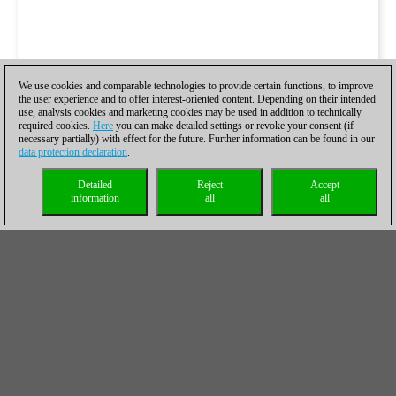
We use cookies and comparable technologies to provide certain functions, to improve
the user experience and to offer interest-oriented content. Depending on their intended
use, analysis cookies and marketing cookies may be used in addition to technically
required cookies.
Here
you can make detailed settings or revoke your consent (if
necessary partially) with effect for the future. Further information can be found in our
data protection declaration
.
Detailed
Reject
Accept
information
all
all