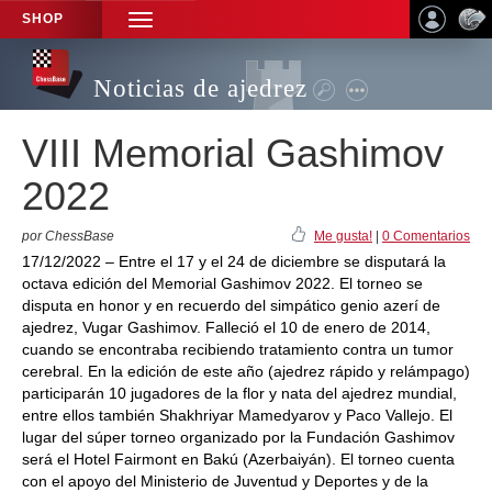
SHOP
TOGGLE
NAVIGATION
Noticias de ajedrez
VIII Memorial Gashimov
2022
por ChessBase
Me gusta!
|
0 Comentarios
17/12/2022 – Entre el 17 y el 24 de diciembre se disputará la
octava edición del Memorial Gashimov 2022. El torneo se
disputa en honor y en recuerdo del simpático genio azerí de
ajedrez, Vugar Gashimov. Falleció el 10 de enero de 2014,
cuando se encontraba recibiendo tratamiento contra un tumor
cerebral. En la edición de este año (ajedrez rápido y relámpago)
participarán 10 jugadores de la flor y nata del ajedrez mundial,
entre ellos también Shakhriyar Mamedyarov y Paco Vallejo. El
lugar del súper torneo organizado por la Fundación Gashimov
será el Hotel Fairmont en Bakú (Azerbaiyán). El torneo cuenta
con el apoyo del Ministerio de Juventud y Deportes y de la