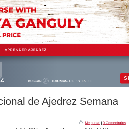
APRENDER AJEDREZ
ez
S
BUSCAR:
IDIOMAS:
DE
EN
ES
FR
acional de Ajedrez Semana
Me gusta!
|
0 Comentarios