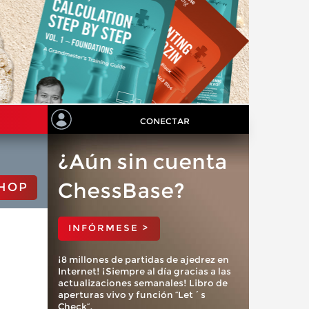
CONECTAR
¿Aún sin cuenta
ChessBase?
HOP
INFÓRMESE >
¡8 millones de partidas de ajedrez en
Internet! ¡Siempre al día gracias a las
actualizaciones semanales! Libro de
aperturas vivo y función “Let´s
Check”.