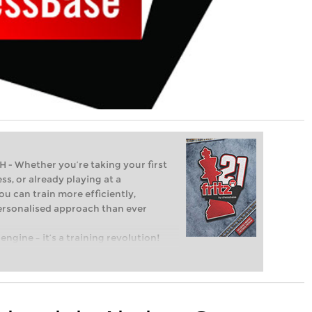
Whether you’re taking your first
ss, or already playing at a
ou can train more efficiently,
personalised approach than ever
engine – it’s a training revolution!
t steps into the world of club chess,
ent level: with FRITZ, you can train
 and with a more personalised