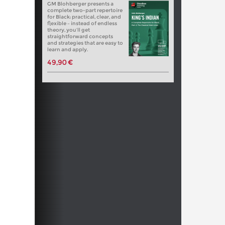
GM Blohberger presents a
complete two-part repertoire
for Black: practical, clear, and
flexible – instead of endless
theory, you’ll get
straightforward concepts
and strategies that are easy to
learn and apply.
49,90 €