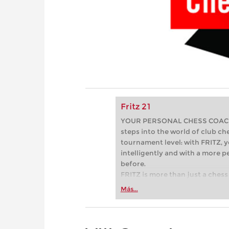
Fritz 21
YOUR PERSONAL CHESS COACH - 
steps into the world of club che
tournament level: with FRITZ, y
intelligently and with a more 
before.
FRITZ is more than just a chess 
Whether you’re taking your firs
Más...
or already playing at a tournam
more efficiently, intelligently
approach than ever before.