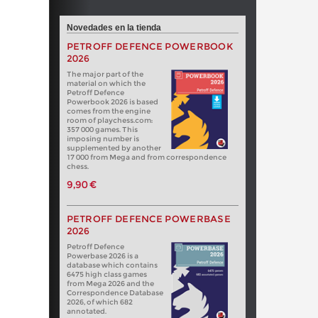
Novedades en la tienda
PETROFF DEFENCE POWERBOOK
2026
The major part of the
material on which the
Petroff Defence
Powerbook 2026 is based
comes from the engine
room of playchess.com:
357 000 games. This
imposing number is
supplemented by another
17 000 from Mega and from correspondence
chess.
9,90 €
PETROFF DEFENCE POWERBASE
2026
Petroff Defence
Powerbase 2026 is a
database which contains
6475 high class games
from Mega 2026 and the
Correspondence Database
2026, of which 682
annotated.