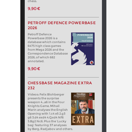
chess.
9,90 €
PETROFF DEFENCE POWERBASE
2026
Petroff Defence
Powerbase 2026 is a
database which contains
6475 high class games
from Mega 2026 and the
Correspondence Database
2026, of which 682
annotated.
9,90 €
CHESSBASE MAGAZINE EXTRA
232
Videos: Felix Blohberger
presents the surprise
weapon 4…a6 in the Four
Knights Game. Mihail
Marin analyses the English
Opening with 1.c4 e5 2.g3
g6 3.d4 exd4 4.Qxd4 Nf6
5.Bg2 Nc6. Plus the ‘Lucky
bag’ featuring 37 analyses
by Berg, Radjabov and others.