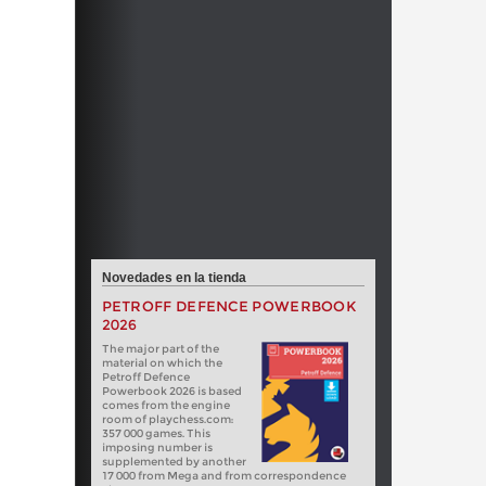
Novedades en la tienda
PETROFF DEFENCE POWERBOOK
2026
The major part of the
material on which the
Petroff Defence
Powerbook 2026 is based
comes from the engine
room of playchess.com:
357 000 games. This
imposing number is
supplemented by another
17 000 from Mega and from correspondence