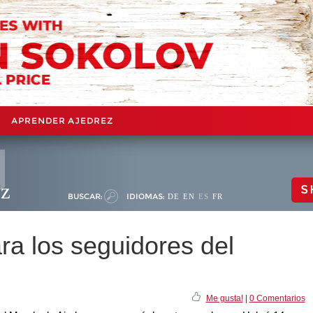
APRENDER AJEDREZ
ez
S
BUSCAR:
IDIOMAS:
DE
EN
ES
FR
ra los seguidores del
Me gusta!
|
0 Comentarios