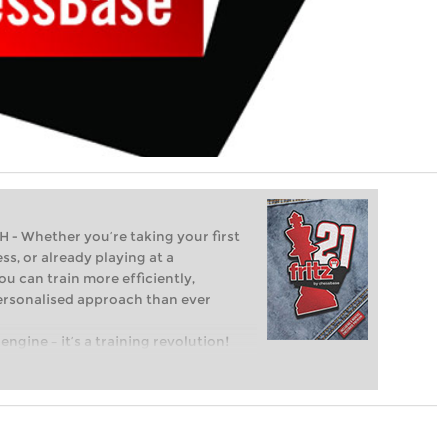
Whether you’re taking your first
ss, or already playing at a
ou can train more efficiently,
personalised approach than ever
engine – it’s a training revolution!
t steps into the world of club chess,
ent level: with FRITZ, you can train
 and with a more personalised