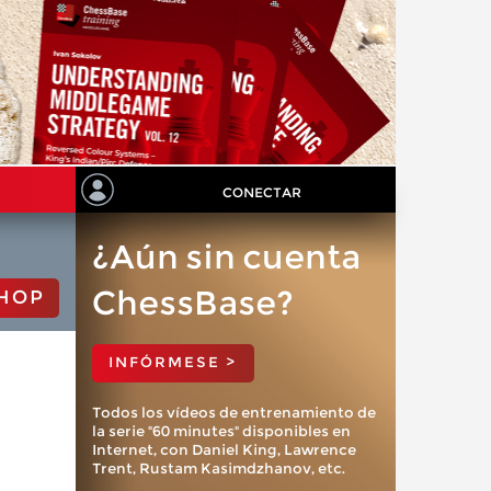
CONECTAR
¿Aún sin cuenta
ChessBase?
HOP
INFÓRMESE >
Todos los vídeos de entrenamiento de
la serie "60 minutes" disponibles en
Internet, con Daniel King, Lawrence
Trent, Rustam Kasimdzhanov, etc.