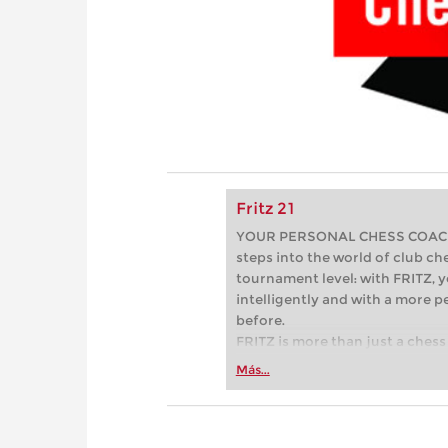
Fritz 21
YOUR PERSONAL CHESS COACH - 
steps into the world of club che
tournament level: with FRITZ, y
intelligently and with a more 
before.
FRITZ is more than just a chess 
Whether you’re taking your firs
Más...
or already playing at a tournam
more efficiently, intelligently
approach than ever before.