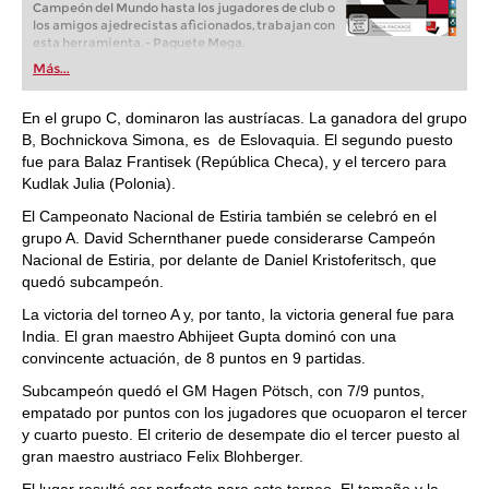
Campeón del Mundo hasta los jugadores de club o
los amigos ajedrecistas aficionados, trabajan con
esta herramienta. - Paquete Mega.
Más...
En el grupo C, dominaron las austríacas. La ganadora del grupo
B, Bochnickova Simona, es de Eslovaquia. El segundo puesto
fue para Balaz Frantisek (República Checa), y el tercero para
Kudlak Julia (Polonia).
El Campeonato Nacional de Estiria también se celebró en el
grupo A. David Schernthaner puede considerarse Campeón
Nacional de Estiria, por delante de Daniel Kristoferitsch, que
quedó subcampeón.
La victoria del torneo A y, por tanto, la victoria general fue para
India. El gran maestro Abhijeet Gupta dominó con una
convincente actuación, de 8 puntos en 9 partidas.
Subcampeón quedó el GM Hagen Pötsch, con 7/9 puntos,
empatado por puntos con los jugadores que ocuoparon el tercer
y cuarto puesto. El criterio de desempate dio el tercer puesto al
gran maestro austriaco Felix Blohberger.