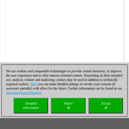
We use cookies and comparable technologies to provide certain functions, to improve
the user experience and to offer interest-oriented content. Depending on their intended
use, analysis cookies and marketing cookies may be used in addition to technically
required cookies.
Here
you can make detailed settings or revoke your consent (if
necessary partially) with effect for the future. Further information can be found in our
data protection declaration
.
Detailed
Reject
Accept
information
all
all