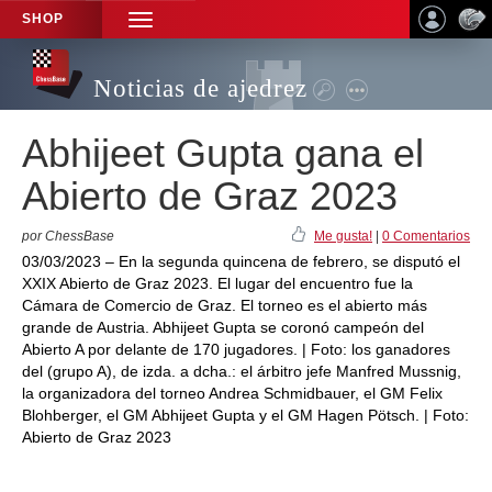
SHOP
TOGGLE
NAVIGATION
Noticias de ajedrez
Abhijeet Gupta gana el
Abierto de Graz 2023
por ChessBase
Me gusta!
|
0 Comentarios
03/03/2023 – En la segunda quincena de febrero, se disputó el
XXIX Abierto de Graz 2023. El lugar del encuentro fue la
Cámara de Comercio de Graz. El torneo es el abierto más
grande de Austria. Abhijeet Gupta se coronó campeón del
Abierto A por delante de 170 jugadores. | Foto: los ganadores
del (grupo A), de izda. a dcha.: el árbitro jefe Manfred Mussnig,
la organizadora del torneo Andrea Schmidbauer, el GM Felix
Blohberger, el GM Abhijeet Gupta y el GM Hagen Pötsch. | Foto:
Abierto de Graz 2023