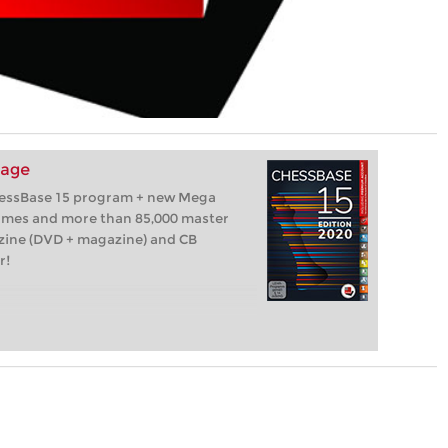
kage
hessBase 15 program + new Mega
games and more than 85,000 master
zine (DVD + magazine) and CB
r!
0