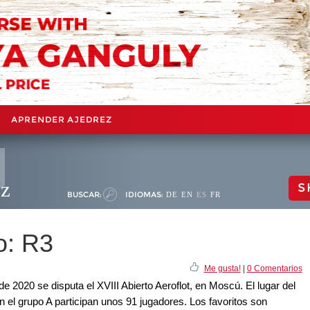
APRENDER AJEDREZ
ez
S
BUSCAR:
IDIOMAS:
DE
EN
ES
FR
o: R3
Me gusta!
|
0 Comentarios
de 2020 se disputa el XVIII Abierto Aeroflot, en Moscú. El lugar del
n el grupo A participan unos 91 jugadores. Los favoritos son