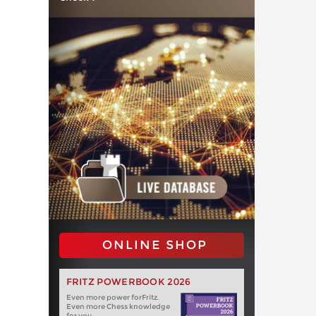
ONLINE SHOP
FRITZ POWERBOOK 2026
Even more power forFritz.
Even more Chess knowledge
for you.