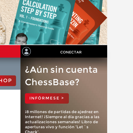
CONECTAR
¿Aún sin cuenta
ChessBase?
HOP
INFÓRMESE >
¡8 millones de partidas de ajedrez en
Internet! ¡Siempre al día gracias a las
actualizaciones semanales! Libro de
aperturas vivo y función “Let´s
Check”.