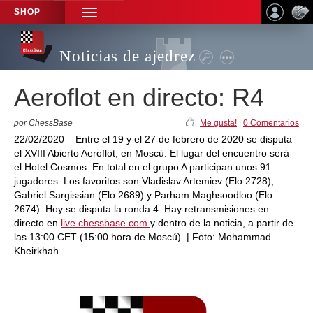
SHOP
TOGGLE
NAVIGATION
Noticias de ajedrez
Aeroflot en directo: R4
por ChessBase
Me gusta!
|
0 Comentarios
22/02/2020 – Entre el 19 y el 27 de febrero de 2020 se disputa
el XVIII Abierto Aeroflot, en Moscú. El lugar del encuentro será
el Hotel Cosmos. En total en el grupo A participan unos 91
jugadores. Los favoritos son Vladislav Artemiev (Elo 2728),
Gabriel Sargissian (Elo 2689) y Parham Maghsoodloo (Elo
2674). Hoy se disputa la ronda 4. Hay retransmisiones en
directo en
live.chessbase.com
y dentro de la noticia, a partir de
las 13:00 CET (15:00 hora de Moscú). | Foto: Mohammad
Kheirkhah