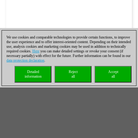
We use cookies and comparable technologies to provide certain functions, to improve
the user experience and to offer interest-oriented content. Depending on their intended
use, analysis cookies and marketing cookies may be used in addition to technically
required cookies.
Here
you can make detailed settings or revoke your consent (if
necessary partially) with effect for the future. Further information can be found in our
data protection declaration
.
Detailed
Reject
Accept
information
all
all