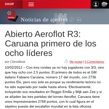
SHOP
TOGGLE
NAVIGATION
Noticias de ajedrez
Abierto Aeroflot R3:
Caruana primero de los
ocho líderes
por ChessBase
Me gusta!
|
0 Comentarios
10/02/2012 – Con tres rondas ya no hay jugadores con 3/3, sino
que hay ocho con 2,5 puntos. El primero de todos es el GM
italiano Fabiano Caruana, número 17 del mundo, con 2736
puntos Elo, pero eso solo es porque su rendimiento teórico no
ha sido superado por nadie hasta ahora. Efectivamente,
incluyendo sus resultados en Reggio Emilia y Wijk aan Zee y si
se añaden las tres partidas del torneo Aeroflot, Caruana tiene
unos impresionantes 2768 puntos, con lo cual figura en el
séptimo puesto del escalafón mundial en la lista oficiosa