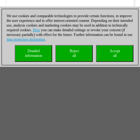
We use cookies and comparable technologies to provide certain functions, to improve
the user experience and to offer interest-oriented content. Depending on their intended
use, analysis cookies and marketing cookies may be used in addition to technically
required cookies.
Here
you can make detailed settings or revoke your consent (if
necessary partially) with effect for the future. Further information can be found in our
data protection declaration
.
Detailed
Reject
Accept
information
all
all