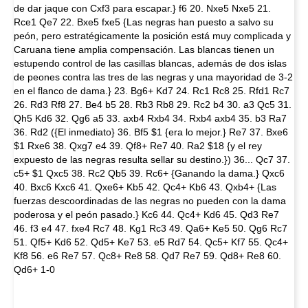
de dar jaque con Cxf3 para escapar.} f6 20. Nxe5 Nxe5 21.
Rce1 Qe7 22. Bxe5 fxe5 {Las negras han puesto a salvo su
peón, pero estratégicamente la posición está muy complicada y
Caruana tiene amplia compensación. Las blancas tienen un
estupendo control de las casillas blancas, además de dos islas
de peones contra las tres de las negras y una mayoridad de 3-2
en el flanco de dama.} 23. Bg6+ Kd7 24. Rc1 Rc8 25. Rfd1 Rc7
26. Rd3 Rf8 27. Be4 b5 28. Rb3 Rb8 29. Rc2 b4 30. a3 Qc5 31.
Qh5 Kd6 32. Qg6 a5 33. axb4 Rxb4 34. Rxb4 axb4 35. b3 Ra7
36. Rd2 ({El inmediato} 36. Bf5 $1 {era lo mejor.} Re7 37. Bxe6
$1 Rxe6 38. Qxg7 e4 39. Qf8+ Re7 40. Ra2 $18 {y el rey
expuesto de las negras resulta sellar su destino.}) 36... Qc7 37.
c5+ $1 Qxc5 38. Rc2 Qb5 39. Rc6+ {Ganando la dama.} Qxc6
40. Bxc6 Kxc6 41. Qxe6+ Kb5 42. Qc4+ Kb6 43. Qxb4+ {Las
fuerzas descoordinadas de las negras no pueden con la dama
poderosa y el peón pasado.} Kc6 44. Qc4+ Kd6 45. Qd3 Re7
46. f3 e4 47. fxe4 Rc7 48. Kg1 Rc3 49. Qa6+ Ke5 50. Qg6 Rc7
51. Qf5+ Kd6 52. Qd5+ Ke7 53. e5 Rd7 54. Qc5+ Kf7 55. Qc4+
Kf8 56. e6 Re7 57. Qc8+ Re8 58. Qd7 Re7 59. Qd8+ Re8 60.
Qd6+ 1-0