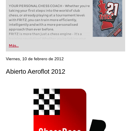
YOUR PERSONAL CHESS COACH - Whether you’re
taking your first steps into the world of club
chess, or already playing at a tournament level:
with FRITZ, you can train more efficiently,
intelligently and with a more personalised
approach than ever before.
FRITZ is more than just a chess engine – it’s a
training revolution! Whether you’re taking your
first steps into the world of club chess, or already
Más...
playing at a tournament level: with FRITZ, you can
train more efficiently, intelligently and with a
more personalised approach than ever before.
Viernes, 10 de febrero de 2012
Abierto Aeroflot 2012