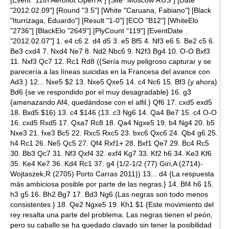
[Event "11th Aeroflot Open A"] [Site "Moscow RUS"] [Date
"2012.02.09"] [Round "3.5"] [White "Caruana, Fabiano"] [Black
"Iturrizaga, Eduardo"] [Result "1-0"] [ECO "B12"] [WhiteElo
"2736"] [BlackElo "2649"] [PlyCount "119"] [EventDate
"2012.02.07"] 1. e4 c6 2. d4 d5 3. e5 Bf5 4. Nf3 e6 5. Be2 c5 6.
Be3 cxd4 7. Nxd4 Ne7 8. Nd2 Nbc6 9. N2f3 Bg4 10. O-O Bxf3
11. Nxf3 Qc7 12. Rc1 Rd8 ({Sería muy peligroso capturar y se
parecería a las líneas suicidas en la Francesa del avance con
Ad3.} 12... Nxe5 $2 13. Nxe5 Qxe5 14. c4 Nc6 15. Bf3 {y ahora}
Bd6 {se ve respondido por el muy desagradable} 16. g3
{amenazando Af4, quedándose con el alfil.} Qf6 17. cxd5 exd5
18. Bxd5 $16) 13. c4 $146 (13. c3 Ng6 14. Qa4 Be7 15. c4 O-O
16. cxd5 Rxd5 17. Qxa7 Rc8 18. Qa4 Ngxe5 19. b4 Ng4 20. b5
Nxe3 21. fxe3 Bc5 22. Rxc5 Rxc5 23. bxc6 Qxc6 24. Qb4 g6 25.
h4 Rc1 26. Ne5 Qc5 27. Qf4 Rxf1+ 28. Bxf1 Qe7 29. Bc4 Rc5
30. Bb3 Qc7 31. Nf3 Qxf4 32. exf4 Kg7 33. Kf2 h6 34. Ke3 Kf6
35. Ke4 Ke7 36. Kd4 Rc1 37. g4 {1/2-1/2 (77) Giri,A (2714)-
Wojtaszek,R (2705) Porto Carras 2011}) 13... d4 {La respuesta
más ambiciosa posible por parte de las negras.} 14. Bf4 h6 15.
h3 g5 16. Bh2 Bg7 17. Bd3 Ng6 {Las negras son todo menos
consistentes.} 18. Qe2 Ngxe5 19. Kh1 $1 {Este movimiento del
rey resalta una parte del problema. Las negras tienen el peón,
pero su caballo se ha quedado clavado sin tener la posibilidad