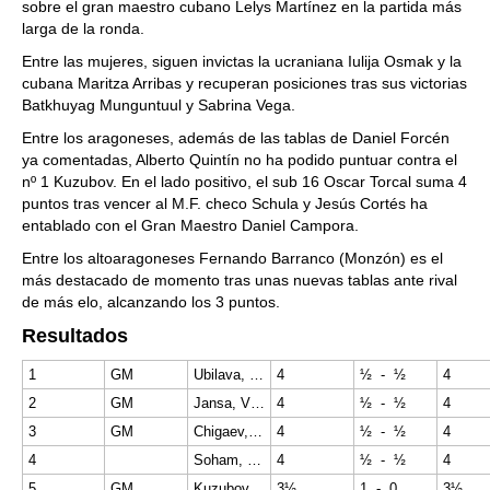
sobre el gran maestro cubano Lelys Martínez en la partida más
larga de la ronda.
Entre las mujeres, siguen invictas la ucraniana Iulija Osmak y la
cubana Maritza Arribas y recuperan posiciones tras sus victorias
Batkhuyag Munguntuul y Sabrina Vega.
Entre los aragoneses, además de las tablas de Daniel Forcén
ya comentadas, Alberto Quintín no ha podido puntuar contra el
nº 1 Kuzubov. En el lado positivo, el sub 16 Oscar Torcal suma 4
puntos tras vencer al M.F. checo Schula y Jesús Cortés ha
entablado con el Gran Maestro Daniel Campora.
Entre los altoaragoneses Fernando Barranco (Monzón) es el
más destacado de momento tras unas nuevas tablas ante rival
de más elo, alcanzando los 3 puntos.
Resultados
1
GM
Ubilava, Elizbar
4
½ - ½
4
2
GM
Jansa, Vlastimil
4
½ - ½
4
3
GM
Chigaev, Maksim
4
½ - ½
4
4
Soham, Das
4
½ - ½
4
5
GM
Kuzubov, Yuriy
3½
1 - 0
3½