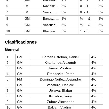
6
IM
Kavutskiy, Konstantin
3½
0 - 1
3½
7
IM
Suarez Uriel, Adrian
3½
0 - 1
3½
8
GM
Banusz, Tamas
3½
½ - ½
3½
9
GM
Vazquez Igarza, Renier
3½
½ - ½
3½
10
GM
Kharitonov, Alexandr
3½
1 - 0
3½
Clasificaciones
General
1
GM
Forcen Esteban, Daniel
4½
2
GM
Kharitonov, Alexandr
4½
3
GM
Jansa, Vlastimil
4½
4
GM
Prohaszka, Peter
4½
5
FM
Domingo Nuñez, Alejandro
4½
6
GM
Vocaturo, Daniele
4½
7
GM
Ubilava, Elizbar
4½
8
GM
Kuzubov, Yuriy
4½
9
GM
Zubov, Alexander
4½
10
GM
Baklan, Vladimir
4½