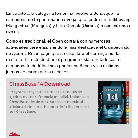
En cuanto a la categoría femenina, vuelve a Benasque la
campeona de España Sabrina Vega, que tendrá en Batkhuyang
Munguntuul (Mongolia) y Iulija Osmak (Ucrania) a sus máximas
rivales.
Como es tradicional, el Open contará con numerosas
actividades paralelas, siendo la más destacada el Campeonato
de Ajedrez Relámpago que se disputará el domingo por la
mañana. El resto de días el programa está apretado con el
campeonato de fútbol sala por las mañanas y los distintos
juegos de cartas por las noches.
ChessBase 14 Download
Programa de gestión de bases de datos de
ajedrez que es referencia mundial. Todos usan
ChessBase, desde el campeón del mundo al
aficionado. Inicie su historia de éxito personal
con ChessBase.
Más...