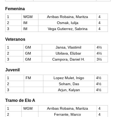
Femenina
1
WGM
Arribas Robaina, Maritza
4
2
IM
Osmak, Iulija
4
3
IM
Vega Gutierrez, Sabrina
4
Veteranos
1
GM
Jansa, Vlastimil
4½
2
GM
Ubilava, Elizbar
4½
3
GM
Campora, Daniel H.
3½
Juvenil
1
FM
Lopez Mulet, Inigo
4½
2
Soham, Das
4½
3
Arjun, Kalyan
4½
Tramo de Elo A
1
WGM
Arribas Robaina, Maritza
4
2
Ferrante, Marco
4