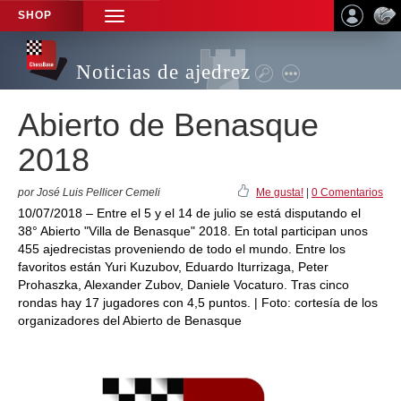
SHOP
TOGGLE
NAVIGATION
Noticias de ajedrez
Abierto de Benasque
2018
por José Luis Pellicer Cemeli
Me gusta!
|
0 Comentarios
10/07/2018 – Entre el 5 y el 14 de julio se está disputando el
38° Abierto "Villa de Benasque" 2018. En total participan unos
455 ajedrecistas proveniendo de todo el mundo. Entre los
favoritos están Yuri Kuzubov, Eduardo Iturrizaga, Peter
Prohaszka, Alexander Zubov, Daniele Vocaturo. Tras cinco
rondas hay 17 jugadores con 4,5 puntos. | Foto: cortesía de los
organizadores del Abierto de Benasque