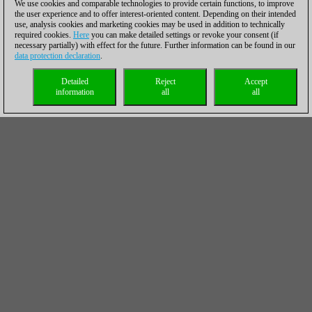
We use cookies and comparable technologies to provide certain functions, to improve
the user experience and to offer interest-oriented content. Depending on their intended
use, analysis cookies and marketing cookies may be used in addition to technically
required cookies.
Here
you can make detailed settings or revoke your consent (if
necessary partially) with effect for the future. Further information can be found in our
data protection declaration
.
Detailed
Reject
Accept
information
all
all