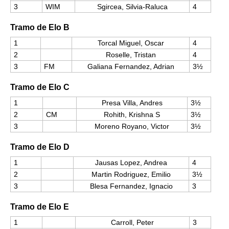
3
WIM
Sgircea, Silvia-Raluca
4
Tramo de Elo B
1
Torcal Miguel, Oscar
4
2
Roselle, Tristan
4
3
FM
Galiana Fernandez, Adrian
3½
Tramo de Elo C
1
Presa Villa, Andres
3½
2
CM
Rohith, Krishna S
3½
3
Moreno Royano, Victor
3½
Tramo de Elo D
1
Jausas Lopez, Andrea
4
2
Martin Rodriguez, Emilio
3½
3
Blesa Fernandez, Ignacio
3
Tramo de Elo E
1
Carroll, Peter
3