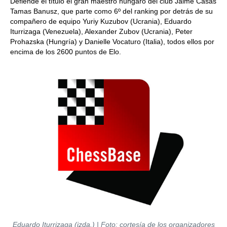
Defiende el título el gran maestro húngaro del club Jaime Casas
Tamas Banusz, que parte como 6º del ranking por detrás de su
compañero de equipo Yuriy Kuzubov (Ucrania), Eduardo
Iturrizaga (Venezuela), Alexander Zubov (Ucrania), Peter
Prohazska (Hungría) y Danielle Vocaturo (Italia), todos ellos por
encima de los 2600 puntos de Elo.
Eduardo Iturrizaga (izda.) | Foto: cortesía de los organizadores