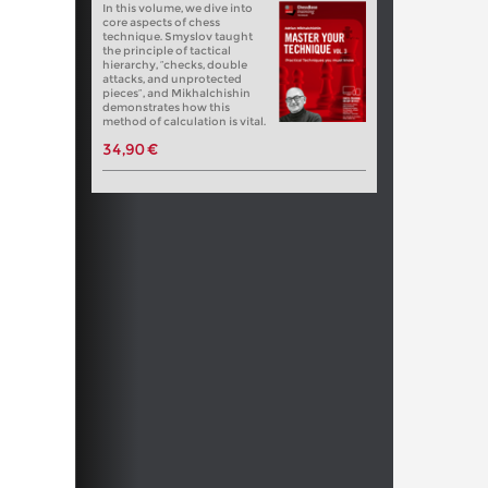
In this volume, we dive into
core aspects of chess
technique. Smyslov taught
the principle of tactical
hierarchy, “checks, double
attacks, and unprotected
pieces”, and Mikhalchishin
demonstrates how this
method of calculation is vital.
34,90 €