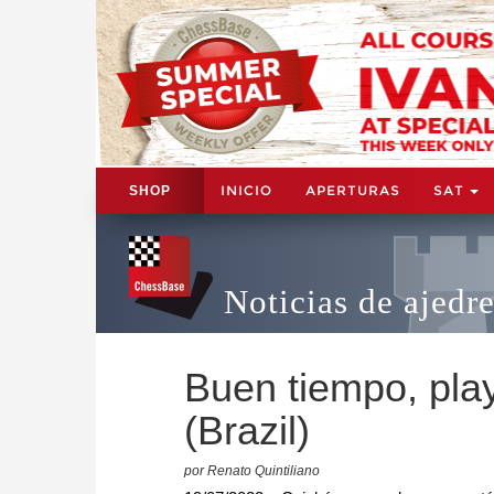
INICIO
APERTURAS
SAT
SHOP
Noticias de ajedr
Buen tiempo, pla
(Brazil)
por Renato Quintiliano