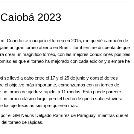
 and with a more personalised
 Caiobá 2023
 mí. Cuando se inauguró el torneo en 2015, me quedé campeón de
 gané un gran torneo abierto en Brasil. También me di cuenta de que
ra crear un magnífico torneo, con las mejores condiciones posibles
omiso es que el torneo ha mejorado con cada edición y siempre he
bá
se llevó a cabo entre el 17 y el 25 de junio y constó de tres
pre el objetivo más importante, comenzamos con un torneo de
 un torneo de ajedrez rápido, a 11 rondas. Esto puede parecer
n torneo clásico largo, pero el hecho de que la sala estuviera
e los ajedrecistas siempre quieren más.
o por el GM Neuris Delgado Ramírez de Paraguay, mientras que el
del torneo de rápidas.