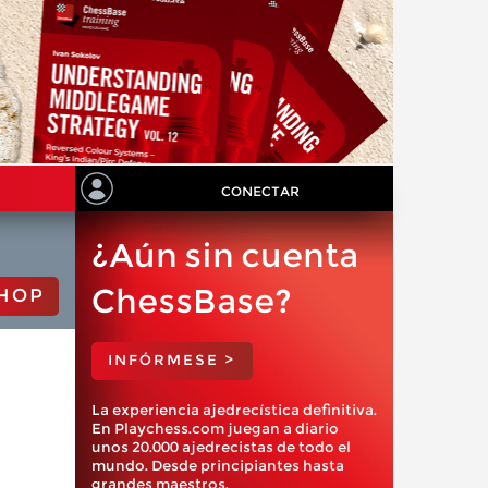
CONECTAR
¿Aún sin cuenta
ChessBase?
HOP
INFÓRMESE >
La experiencia ajedrecística definitiva.
En Playchess.com juegan a diario
unos 20.000 ajedrecistas de todo el
mundo. Desde principiantes hasta
grandes maestros.