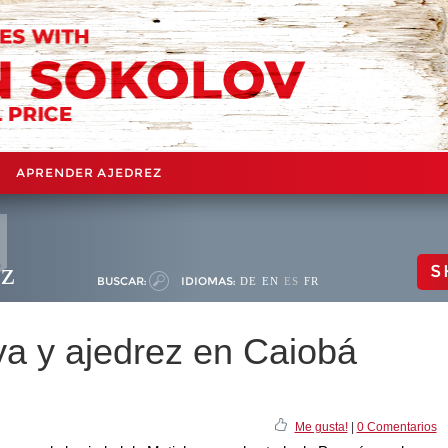
APRENDER AJEDREZ
ez
S
BUSCAR:
IDIOMAS:
DE
EN
ES
FR
ya y ajedrez en Caiobá
Me gusta!
|
0 Comentarios