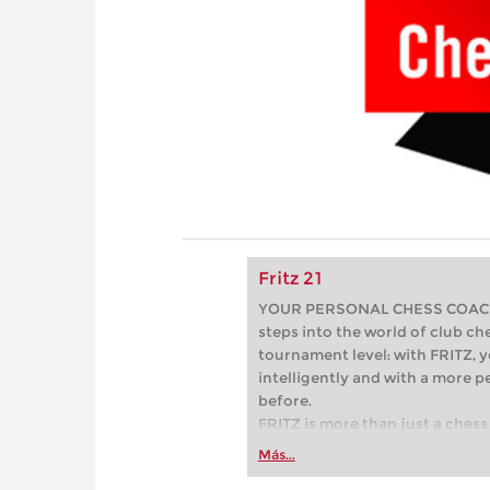
Fritz 21
YOUR PERSONAL CHESS COACH - 
steps into the world of club che
tournament level: with FRITZ, y
intelligently and with a more 
before.
FRITZ is more than just a chess 
Whether you’re taking your firs
Más...
or already playing at a tournam