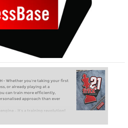
Whether you’re taking your first
ss, or already playing at a
ou can train more efficiently,
personalised approach than ever
engine – it’s a training revolution!
t steps into the world of club chess,
ent level: with FRITZ, you can train