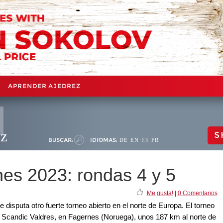
APRENDER AJEDREZ
ez
S
BUSCAR:
IDIOMAS:
DE
EN
ES
FR
nes 2023: rondas 4 y 5
Me gusta!
|
0 Comentarios
e disputa otro fuerte torneo abierto en el norte de Europa. El torneo
", Scandic Valdres, en Fagernes (Noruega), unos 187 km al norte de