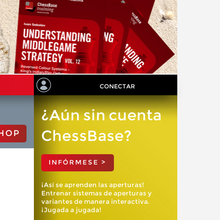
CONECTAR
¿Aún sin cuenta
ChessBase?
HOP
INFÓRMESE >
¡Así se aprenden las aperturas!
Entrenar sistemas de aperturas y
variantes de manera interactiva.
¡Jugada a jugada!