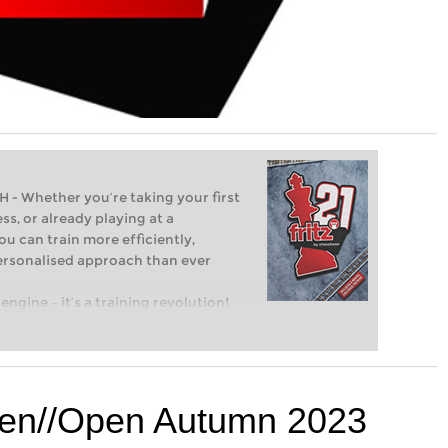
Whether you’re taking your first
ss, or already playing at a
ou can train more efficiently,
personalised approach than ever
engine – it’s a training revolution!
t steps into the world of club chess,
ent level: with FRITZ, you can train
 and with a more personalised
en//Open Autumn 2023