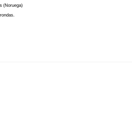
es (Noruega)
9 rondas.