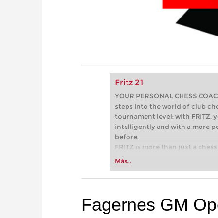
Fritz 21
YOUR PERSONAL CHESS COACH - 
steps into the world of club che
tournament level: with FRITZ, y
intelligently and with a more 
before.
FRITZ is more than just a chess 
Whether you’re taking your firs
Más...
or already playing at a tournam
more efficiently, intelligently
approach than ever before.
Fagernes GM Op