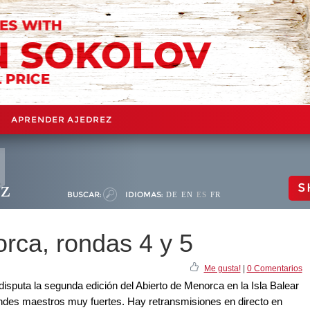
APRENDER AJEDREZ
ez
S
BUSCAR:
IDIOMAS:
DE
EN
ES
FR
orca, rondas 4 y 5
Me gusta!
|
0 Comentarios
 disputa la segunda edición del Abierto de Menorca en la Isla Balear
des maestros muy fuertes. Hay retransmisiones en directo en