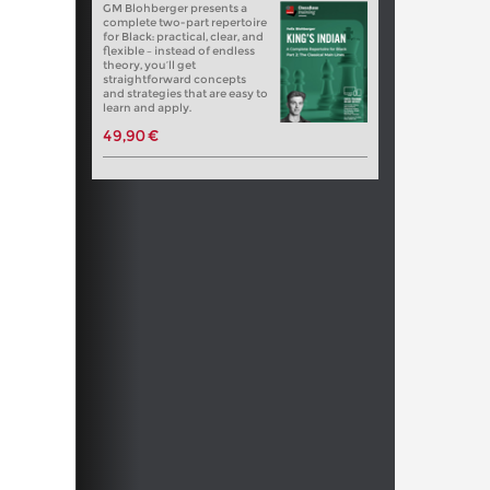
GM Blohberger presents a
complete two-part repertoire
for Black: practical, clear, and
flexible – instead of endless
theory, you’ll get
straightforward concepts
and strategies that are easy to
learn and apply.
49,90 €