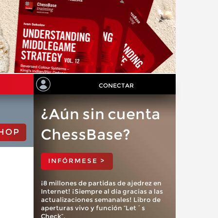
CONECTAR
¿Aún sin cuenta
ChessBase?
HOP
INFÓRMESE >
¡8 millones de partidas de ajedrez en
Internet! ¡Siempre al día gracias a las
actualizaciones semanales! Libro de
aperturas vivo y función “Let´s
Check”.