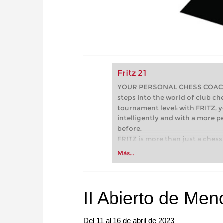
Fritz 21
YOUR PERSONAL CHESS COACH - 
steps into the world of club che
tournament level: with FRITZ, y
intelligently and with a more 
before.
FRITZ is more than just a chess 
Whether you’re taking your firs
Más...
or already playing at a tournam
more efficiently, intelligently
approach than ever before.
II Abierto de Men
Del 11 al 16 de abril de 2023