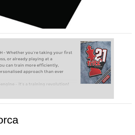
Whether you’re taking your first
ss, or already playing at a
ou can train more efficiently,
personalised approach than ever
engine – it’s a training revolution!
t steps into the world of club chess,
ent level: with FRITZ, you can train
 and with a more personalised
orca