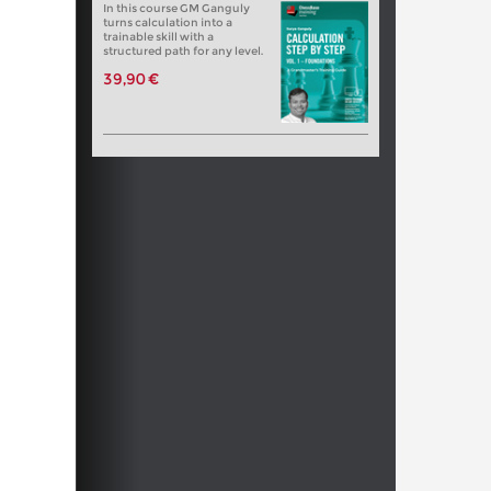
In this course GM Ganguly
turns calculation into a
trainable skill with a
structured path for any level.
39,90 €