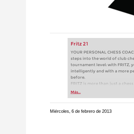
Fritz 21
YOUR PERSONAL CHESS COACH - 
steps into the world of club che
tournament level: with FRITZ, y
intelligently and with a more 
before.
FRITZ is more than just a chess 
Whether you’re taking your firs
Más...
or already playing at a tournam
more efficiently, intelligently
approach than ever before.
Miércoles, 6 de febrero de 2013