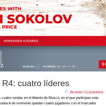
APRENDER AJEDREZ
ez
S
BUSCAR:
IDIOMAS:
DE
EN
ES
FR
R4: cuatro líderes
Me gusta!
|
0 Comentarios
cuatro rondas en el Abierto de Moscú, en el que participan más
 prueba A de momento quedan cuatro jugadores con el marcador