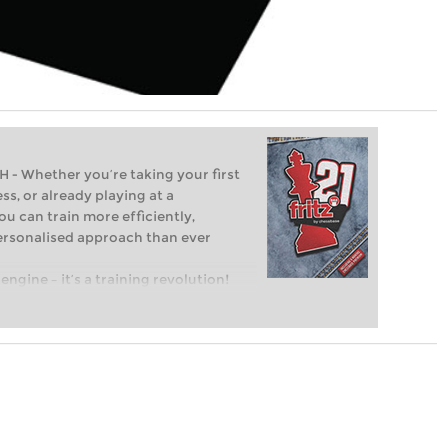
Whether you’re taking your first
ss, or already playing at a
ou can train more efficiently,
personalised approach than ever
engine – it’s a training revolution!
t steps into the world of club chess,
ent level: with FRITZ, you can train
 and with a more personalised