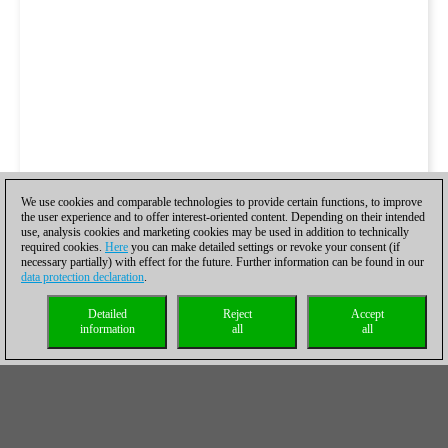
We use cookies and comparable technologies to provide certain functions, to improve
the user experience and to offer interest-oriented content. Depending on their intended
use, analysis cookies and marketing cookies may be used in addition to technically
required cookies.
Here
you can make detailed settings or revoke your consent (if
necessary partially) with effect for the future. Further information can be found in our
data protection declaration
.
Detailed
Reject
Accept
information
all
all