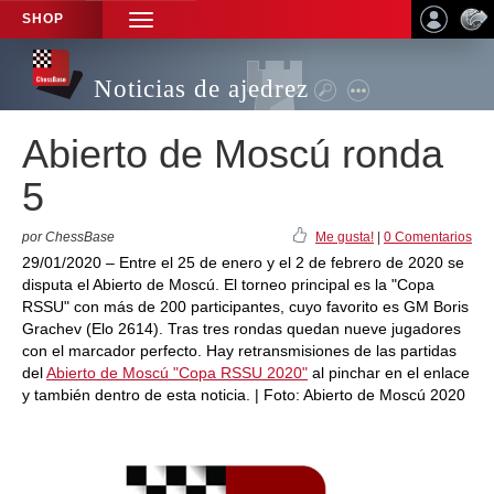
SHOP
TOGGLE
NAVIGATION
Noticias de ajedrez
Abierto de Moscú ronda
5
por ChessBase
Me gusta!
|
0 Comentarios
29/01/2020 – Entre el 25 de enero y el 2 de febrero de 2020 se
disputa el Abierto de Moscú. El torneo principal es la "Copa
RSSU" con más de 200 participantes, cuyo favorito es GM Boris
Grachev (Elo 2614). Tras tres rondas quedan nueve jugadores
con el marcador perfecto. Hay retransmisiones de las partidas
del
Abierto de Moscú "Copa RSSU 2020"
al pinchar en el enlace
y también dentro de esta noticia. | Foto: Abierto de Moscú 2020