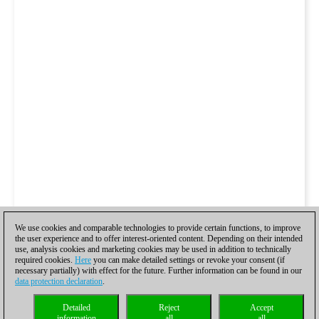
We use cookies and comparable technologies to provide certain functions, to improve
the user experience and to offer interest-oriented content. Depending on their intended
use, analysis cookies and marketing cookies may be used in addition to technically
required cookies.
Here
you can make detailed settings or revoke your consent (if
necessary partially) with effect for the future. Further information can be found in our
data protection declaration
.
Detailed
Reject
Accept
information
all
all