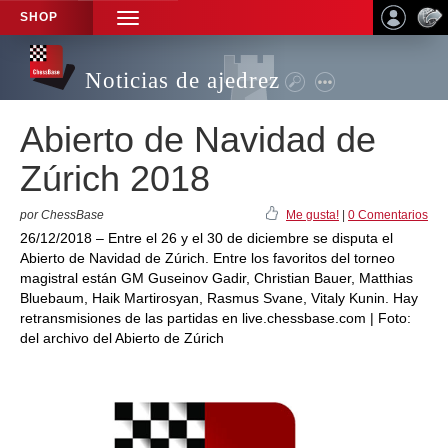
SHOP
TOGGLE
NAVIGATION
Noticias de ajedrez
Abierto de Navidad de
Zúrich 2018
por ChessBase
Me gusta!
|
0 Comentarios
26/12/2018 – Entre el 26 y el 30 de diciembre se disputa el
Abierto de Navidad de Zúrich. Entre los favoritos del torneo
magistral están GM Guseinov Gadir, Christian Bauer, Matthias
Bluebaum, Haik Martirosyan, Rasmus Svane, Vitaly Kunin. Hay
retransmisiones de las partidas en live.chessbase.com | Foto:
del archivo del Abierto de Zúrich