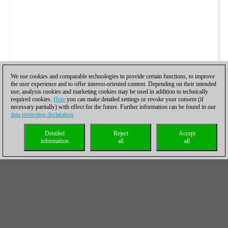
We use cookies and comparable technologies to provide certain functions, to improve
the user experience and to offer interest-oriented content. Depending on their intended
use, analysis cookies and marketing cookies may be used in addition to technically
required cookies.
Here
you can make detailed settings or revoke your consent (if
necessary partially) with effect for the future. Further information can be found in our
data protection declaration
.
Detailed
Reject
Accept
information
all
all