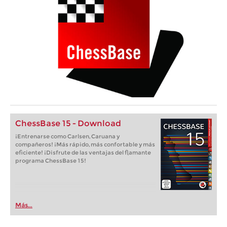
ChessBase 15 - Download
¡Entrenarse como Carlsen, Caruana y
compañeros! ¡Más rápido, más confortable y más
eficiente! ¡Disfrute de las ventajas del flamante
programa ChessBase 15!
Más...