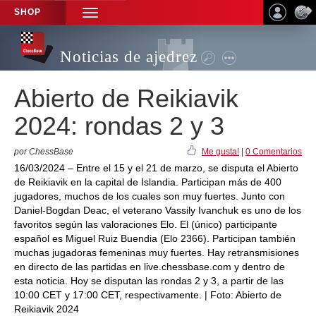
SHOP
TOGGLE
NAVIGATION
Noticias de ajedrez
Abierto de Reikiavik
2024: rondas 2 y 3
por ChessBase
Me gusta!
|
0 Comentarios
16/03/2024 – Entre el 15 y el 21 de marzo, se disputa el Abierto
de Reikiavik en la capital de Islandia. Participan más de 400
jugadores, muchos de los cuales son muy fuertes. Junto con
Daniel-Bogdan Deac, el veterano Vassily Ivanchuk es uno de los
favoritos según las valoraciones Elo. El (único) participante
español es Miguel Ruiz Buendia (Elo 2366). Participan también
muchas jugadoras femeninas muy fuertes. Hay retransmisiones
en directo de las partidas en live.chessbase.com y dentro de
esta noticia. Hoy se disputan las rondas 2 y 3, a partir de las
10:00 CET y 17:00 CET, respectivamente. | Foto: Abierto de
Reikiavik 2024