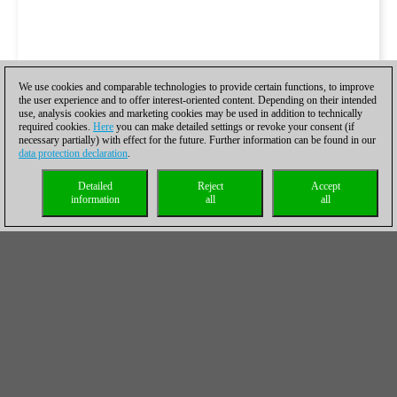
We use cookies and comparable technologies to provide certain functions, to improve
the user experience and to offer interest-oriented content. Depending on their intended
use, analysis cookies and marketing cookies may be used in addition to technically
required cookies.
Here
you can make detailed settings or revoke your consent (if
necessary partially) with effect for the future. Further information can be found in our
data protection declaration
.
Detailed
Reject
Accept
information
all
all