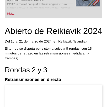
approach than ever before.
FRITZ is more than just a chess engine – it’s a
training revolution! Whether you’re taking your
first steps into the world of club chess, or already
Más...
playing at a tournament level: with FRITZ, you can
train more efficiently, intelligently and with a
more personalised approach than ever before.
Abierto de Reikiavik 2024
Del 15 al 21 de marzo de 2024, en Reikiavik (Islandia)
El torneo se disputa por sistema suizo a 9 rondas, con 15
minutos de retraso en las retransmisiones (medida anti-
trampas).
Rondas 2 y 3
Retransmisiones en directo