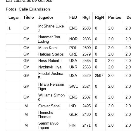
Las cataratas de Gulfoss
Fotos: Calle Erlandsson
Lugar
Título
Jugador
FED
RtgI
RtgN
Puntos
D
McShane Luke
1
GM
ENG
2683
0
2.0
2.0
J
Hammer Jon
GM
NOR
2606
0
2.0
2.0
Ludvig
GM
Miton Kamil
POL
2600
0
2.0
2.0
GM
Halkias Stelios
GRE
2579
0
2.0
2.0
GM
Hess Robert L
USA
2565
0
2.0
2.0
GM
Nyzhnyk Illya
UKR
2563
0
2.0
2.0
Friedel Joshua
GM
USA
2529
2597
2.0
2.0
E
Hillarp Persson
GM
SWE
2524
0
2.0
2.0
Tiger
Williams Simon
GM
ENG
2507
0
2.0
2.0
K
IM
Grover Sahaj
IND
2495
0
2.0
2.0
Henrichs
IM
GER
2480
0
2.0
2.0
Thomas
Sammalvuo
IM
FIN
2471
0
2.0
2.0
Tapani