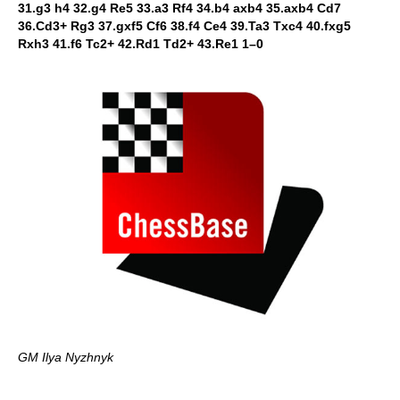
31.g3 h4 32.g4 Re5 33.a3 Rf4 34.b4 axb4 35.axb4 Cd7
36.Cd3+ Rg3 37.gxf5 Cf6 38.f4 Ce4 39.Ta3 Txc4 40.fxg5
Rxh3 41.f6 Tc2+ 42.Rd1 Td2+ 43.Re1 1–0
GM Ilya Nyzhnyk