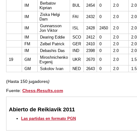
Berbatov
IM
BUL
2454
0
2.0
2.0
Kiprian
Ziska Helgi
IM
FAI
2432
0
2.0
2.0
Dam
Gunnarsson
IM
ISL
2428
2450
2.0
2.0
Jon Viktor
IM
Dearing Eddie
SCO
2412
0
2.0
2.0
FM
Zelbel Patrick
GER
2410
0
2.0
2.0
IM
Debashis Das
IND
2398
0
2.0
2.0
Miroshnichenko
19
GM
UKR
2670
0
2.0
1.5
Evgenij
GM
Sokolov Ivan
NED
2643
0
2.0
1.5
(Hasta 150 jugadores
)
Fuente:
Chess-Results.com
Abierto de Reikiavik 2011
Las partidas en formato PGN