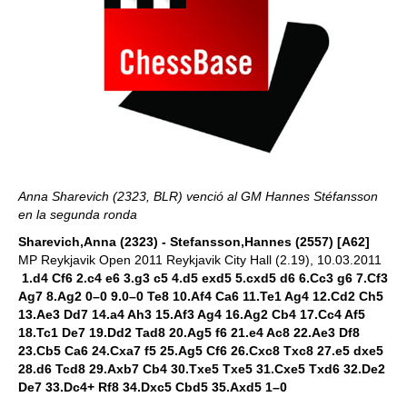
Anna Sharevich (2323, BLR) venció al GM Hannes Stéfansson
en la segunda ronda
Sharevich,Anna (2323) - Stefansson,Hannes (2557) [A62]
MP Reykjavik Open 2011 Reykjavik City Hall (2.19), 10.03.2011
1.d4 Cf6 2.c4 e6 3.g3 c5 4.d5 exd5 5.cxd5 d6 6.Cc3 g6 7.Cf3
Ag7 8.Ag2 0–0 9.0–0 Te8 10.Af4 Ca6 11.Te1 Ag4 12.Cd2 Ch5
13.Ae3 Dd7 14.a4 Ah3 15.Af3 Ag4 16.Ag2 Cb4 17.Cc4 Af5
18.Tc1 De7 19.Dd2 Tad8 20.Ag5 f6 21.e4 Ac8 22.Ae3 Df8
23.Cb5 Ca6 24.Cxa7 f5 25.Ag5 Cf6 26.Cxc8 Txc8 27.e5 dxe5
28.d6 Tcd8 29.Axb7 Cb4 30.Txe5 Txe5 31.Cxe5 Txd6 32.De2
De7 33.Dc4+ Rf8 34.Dxc5 Cbd5 35.Axd5 1–0