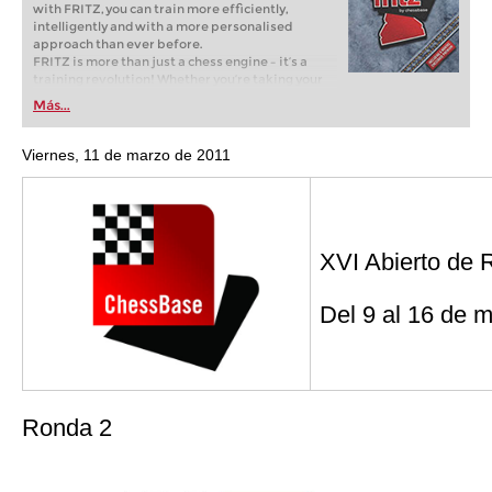
with FRITZ, you can train more efficiently,
intelligently and with a more personalised
approach than ever before.
FRITZ is more than just a chess engine – it’s a
training revolution! Whether you’re taking your
first steps into the world of club chess, or already
Más...
playing at a tournament level: with FRITZ, you can
train more efficiently, intelligently and with a
more personalised approach than ever before.
Viernes, 11 de marzo de 2011
XVI Abierto de 
D
el 9 al 16 de 
Ronda 2