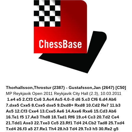
Thorhallsson,Throstur (2387) - Gustafsson,Jan (2647) [C50]
MP Reykjavik Open 2011 Reykjavik City Hall (2.3), 10.03.2011
1.e4 e5 2.Cf3 Cc6 3.Ac4 Ac5 4.0–0 d6 5.c3 Cf6 6.d4 Ab6
7.dxe5 Cxe5 8.Cxe5 dxe5 9.Dxd8+ Rxd8 10.Cd2 Re7 11.b3
Ac5 12.Cf3 Cxe4 13.Cxe5 Ae6 14.Axe6 Rxe6 15.Cd3 Ab6
16.Te1 f5 17.Ae3 Thd8 18.Tad1 Rf6 19.c4 Cc3 20.Td2 Ce4
21.Tdd1 Axe3 22.Txe3 Cc5 23.Rf1 Td4 24.Cb2 Tad8 25.Txd4
Txd4 26.f3 a5 27.Re1 Th4 28.h3 Td4 29.Tc3 h5 30.Re2 g5