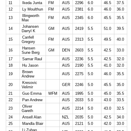
11
Ikeda Junta
FM
AUS
2296
6.0
46.5
37.5
12
Ly Moulthun
FM
AUS
2381
6.0
46.0
36.0
Illingworth
13
FM
AUS
2345
6.0
45.5
35.5
Max
Johansen
14
GM
AUS
2419
5.5
51.0
39.5
Darryl K
Canfell
15
FM
AUS
2313
5.5
49.5
40.0
Gregory
Hansen
16
GM
DEN
2603
5.5
42.5
33.0
Sune Berg
17
Samar Raul
AUS
2236
5.5
42.5
32.0
18
Hu Jason
AUS
2190
5.5
41.0
32.0
Brown
19
AUS
2275
5.0
46.0
35.5
Andrew
Kresovic
20
GER
2246
5.0
45.5
35.0
Velimir
21
Guo Emma
WFM
AUS
1995
5.0
45.0
35.5
22
Pan Andrew
AUS
2033
5.0
43.0
33.5
Oliver
23
AUS
2214
5.0
43.0
32.5
Gareth
24
Ansell Alan
NZL
2035
5.0
42.5
34.0
25
Mandla Blair
AUS
2121
5.0
42.0
33.0
Li Zuhao