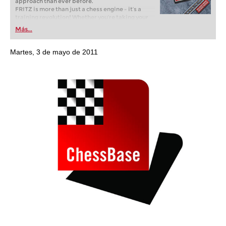
approach than ever before.
FRITZ is more than just a chess engine – it’s a
training revolution! Whether you’re taking your
first steps into the world of club chess, or already
Más...
playing at a tournament level: with FRITZ, you can
train more efficiently, intelligently and with a
more personalised approach than ever before.
Martes, 3 de mayo de 2011