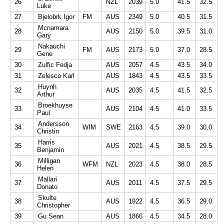
26
NZL
2039
5.0
41.5
32.5
Luke
27
Bjelobrk Igor
FM
AUS
2349
5.0
40.5
31.5
Mcnamara
28
AUS
2150
5.0
39.5
31.0
Gary
Nakauchi
29
FM
AUS
2173
5.0
37.0
28.5
Gene
30
Zulfic Fedja
AUS
2057
4.5
43.5
34.0
31
Zelesco Karl
AUS
1843
4.5
43.5
33.5
Huynh
32
AUS
2035
4.5
41.5
32.5
Arthur
Broekhuyse
33
AUS
2104
4.5
41.0
33.5
Paul
Andersson
34
WIM
SWE
2163
4.5
39.0
30.0
Christin
Harris
35
AUS
2021
4.5
38.5
29.5
Benjamin
Milligan
36
WFM
NZL
2023
4.5
38.0
28.5
Helen
Mallari
37
AUS
2011
4.5
37.5
29.5
Donato
Skulte
38
AUS
1922
4.5
36.5
29.0
Christopher
39
Gu Sean
AUS
1866
4.5
34.5
28.0