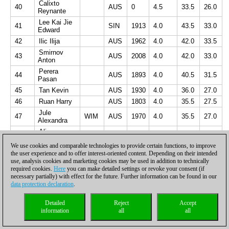
Calixto
40
AUS
0
4.5
33.5
26.0
Reynante
Lee Kai Jie
41
SIN
1913
4.0
43.5
33.0
Edward
42
Ilic Ilija
AUS
1962
4.0
42.0
33.5
Smirnov
43
AUS
2008
4.0
42.0
33.0
Anton
Perera
44
AUS
1893
4.0
40.5
31.5
Pasan
45
Tan Kevin
AUS
1930
4.0
36.0
27.0
46
Ruan Harry
AUS
1803
4.0
35.5
27.5
Jule
47
WIM
AUS
1970
4.0
35.5
27.0
Alexandra
Ali
48
AUS
1943
4.0
35.0
28.0
Mosaddeque
We use cookies and comparable technologies to provide certain functions, to improve
Saksena
the user experience and to offer interest-oriented content. Depending on their intended
49
AUS
1902
4.0
33.5
26.0
Kaushik
use, analysis cookies and marketing cookies may be used in addition to technically
required cookies.
Here
you can make detailed settings or revoke your consent (if
50
Ruan Jack
AUS
1937
3.5
37.0
28.5
necessary partially) with effect for the future. Further information can be found in our
51
Monir Arman
BAN
2142
3.5
37.0
28.0
data protection declaration
.
52
Abbott Peter
AUS
1934
3.5
37.0
27.5
Descallar
Detailed
Reject
Accept
53
AUS
1957
3.5
36.5
29.0
Levi
information
all
all
Tumbaga
PHI
0
3.5
36.5
29.0