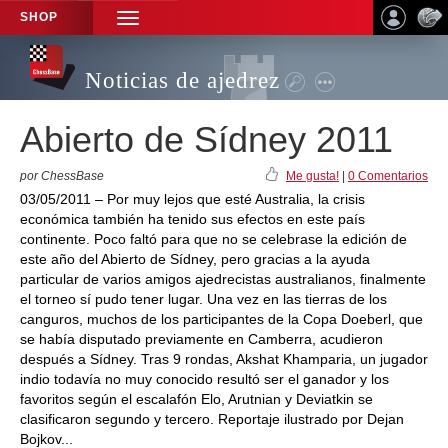
SHOP
TOGGLE
NAVIGATION
Noticias de ajedrez
Abierto de Sídney 2011
por ChessBase
Me gusta!
|
0 Comentarios
03/05/2011 – Por muy lejos que esté Australia, la crisis
económica también ha tenido sus efectos en este país
continente. Poco faltó para que no se celebrase la edición de
este año del Abierto de Sídney, pero gracias a la ayuda
particular de varios amigos ajedrecistas australianos, finalmente
el torneo sí pudo tener lugar. Una vez en las tierras de los
canguros, muchos de los participantes de la Copa Doeberl, que
se había disputado previamente en Camberra, acudieron
después a Sídney. Tras 9 rondas, Akshat Khamparia, un jugador
indio todavía no muy conocido resultó ser el ganador y los
favoritos según el escalafón Elo, Arutnian y Deviatkin se
clasificaron segundo y tercero. Reportaje ilustrado por Dejan
Bojkov...