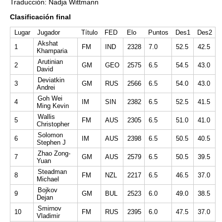
Traducción: Nadja Wittmann
Clasificación final
Lugar
Jugador
Título
FED
Elo
Puntos
Des1
Des2
Akshat
1
FM
IND
2328
7.0
52.5
42.5
Khamparia
Arutinian
2
GM
GEO
2575
6.5
54.5
43.0
David
Deviatkin
3
GM
RUS
2566
6.5
54.0
43.0
Andrei
Goh Wei
4
IM
SIN
2382
6.5
52.5
41.5
Ming Kevin
Wallis
5
FM
AUS
2305
6.5
51.0
41.0
Christopher
Solomon
6
IM
AUS
2398
6.5
50.5
40.5
Stephen J
Zhao Zong-
7
GM
AUS
2579
6.5
50.5
39.5
Yuan
Steadman
8
FM
NZL
2217
6.5
46.5
37.0
Michael
Bojkov
9
GM
BUL
2523
6.0
49.0
38.5
Dejan
Smirnov
10
FM
RUS
2395
6.0
47.5
37.0
Vladimir