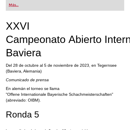
first steps into the world of club chess, or already
Más...
playing at a tournament level: with FRITZ, you can
train more efficiently, intelligently and with a
more personalised approach than ever before.
XXVI
Campeonato Abierto Intern
Baviera
Del 28 de octubre al 5 de noviembre de 2023, en Tegernsee
(Baviera, Alemania)
Comunicado de prensa
En alemán el torneo se llama
"Offene Internationale Bayerische Schachmeisterschaften"
(abreviado: OIBM).
Ronda 5