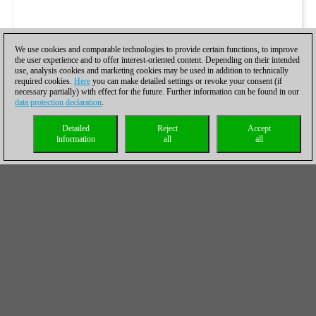
We use cookies and comparable technologies to provide certain functions, to improve
the user experience and to offer interest-oriented content. Depending on their intended
use, analysis cookies and marketing cookies may be used in addition to technically
required cookies.
Here
you can make detailed settings or revoke your consent (if
necessary partially) with effect for the future. Further information can be found in our
data protection declaration
.
Detailed
Reject
Accept
information
all
all