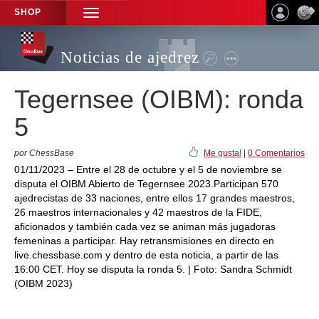
SHOP
TOGGLE
NAVIGATION
Noticias de ajedrez
Tegernsee (OIBM): ronda
5
por ChessBase
Me gusta!
|
0 Comentarios
01/11/2023 – Entre el 28 de octubre y el 5 de noviembre se
disputa el OIBM Abierto de Tegernsee 2023.Participan 570
ajedrecistas de 33 naciones, entre ellos 17 grandes maestros,
26 maestros internacionales y 42 maestros de la FIDE,
aficionados y también cada vez se animan más jugadoras
femeninas a participar. Hay retransmisiones en directo en
live.chessbase.com y dentro de esta noticia, a partir de las
16:00 CET. Hoy se disputa la ronda 5. | Foto: Sandra Schmidt
(OIBM 2023)