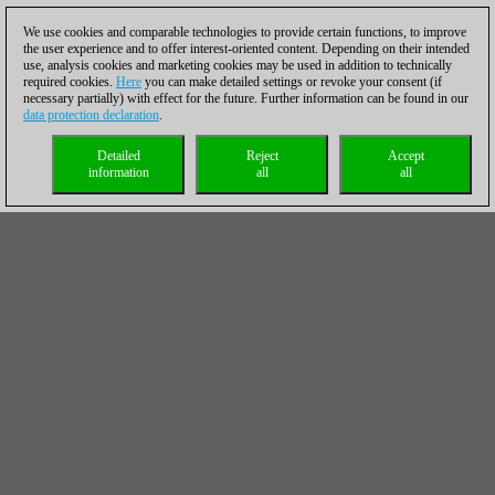
We use cookies and comparable technologies to provide certain functions, to improve
the user experience and to offer interest-oriented content. Depending on their intended
use, analysis cookies and marketing cookies may be used in addition to technically
required cookies.
Here
you can make detailed settings or revoke your consent (if
necessary partially) with effect for the future. Further information can be found in our
data protection declaration
.
Detailed
Reject
Accept
information
all
all