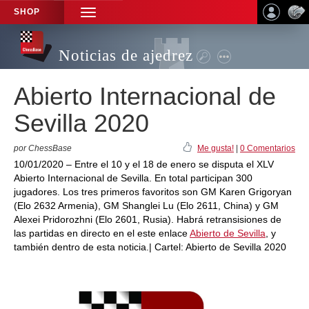
SHOP
TOGGLE
NAVIGATION
Noticias de ajedrez
Abierto Internacional de
Sevilla 2020
por ChessBase
Me gusta!
|
0 Comentarios
10/01/2020 – Entre el 10 y el 18 de enero se disputa el XLV
Abierto Internacional de Sevilla. En total participan 300
jugadores. Los tres primeros favoritos son GM Karen Grigoryan
(Elo 2632 Armenia), GM Shanglei Lu (Elo 2611, China) y GM
Alexei Pridorozhni (Elo 2601, Rusia). Habrá retransisiones de
las partidas en directo en el este enlace
Abierto de Sevilla
, y
también dentro de esta noticia.| Cartel: Abierto de Sevilla 2020