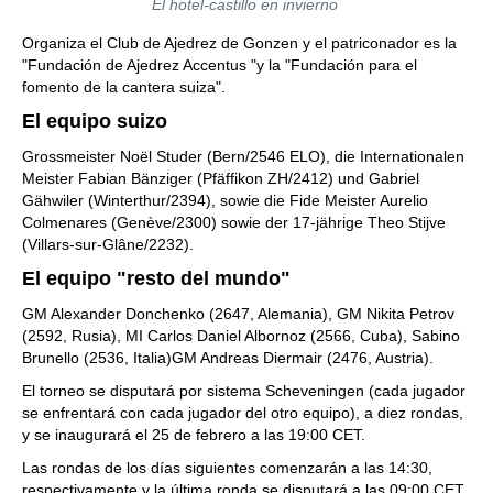
El hotel-castillo en invierno
Organiza el Club de Ajedrez de Gonzen y el patriconador es la
"Fundación de Ajedrez Accentus "y la "Fundación para el
fomento de la cantera suiza".
El equipo suizo
Grossmeister Noël Studer (Bern/2546 ELO), die Internationalen
Meister Fabian Bänziger (Pfäffikon ZH/2412) und Gabriel
Gähwiler (Winterthur/2394), sowie die Fide Meister Aurelio
Colmenares (Genève/2300) sowie der 17-jährige Theo Stijve
(Villars-sur-Glâne/2232).
El equipo "resto del mundo"
GM Alexander Donchenko (2647, Alemania), GM Nikita Petrov
(2592, Rusia), MI Carlos Daniel Albornoz (2566, Cuba), Sabino
Brunello (2536, Italia)GM Andreas Diermair (2476, Austria).
El torneo se disputará por sistema Scheveningen (cada jugador
se enfrentará con cada jugador del otro equipo), a diez rondas,
y se inaugurará el 25 de febrero a las 19:00 CET.
Las rondas de los días siguientes comenzarán a las 14:30,
respectivamente y la última ronda se disputará a las 09:00 CET.