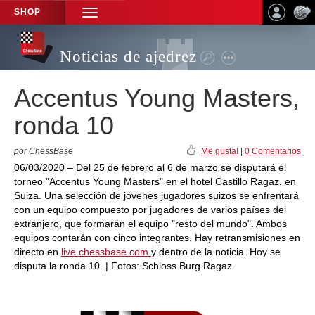
SHOP
TOGGLE
NAVIGATION
Noticias de ajedrez
Accentus Young Masters,
ronda 10
por ChessBase
Me gusta!
|
0 Comentarios
06/03/2020 – Del 25 de febrero al 6 de marzo se disputará el
torneo "Accentus Young Masters" en el hotel Castillo Ragaz, en
Suiza. Una selección de jóvenes jugadores suizos se enfrentará
con un equipo compuesto por jugadores de varios países del
extranjero, que formarán el equipo "resto del mundo". Ambos
equipos contarán con cinco integrantes. Hay retransmisiones en
directo en
live.chessbase.com
y dentro de la noticia. Hoy se
disputa la ronda 10. | Fotos: Schloss Burg Ragaz