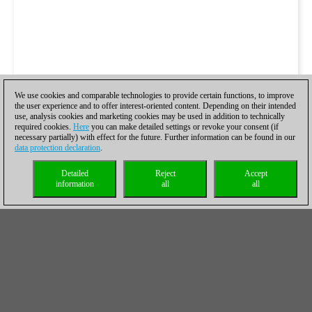
We use cookies and comparable technologies to provide certain functions, to improve
the user experience and to offer interest-oriented content. Depending on their intended
use, analysis cookies and marketing cookies may be used in addition to technically
required cookies.
Here
you can make detailed settings or revoke your consent (if
necessary partially) with effect for the future. Further information can be found in our
data protection declaration
.
Detailed
Reject
Accept
information
all
all