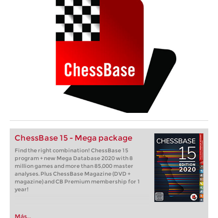
ChessBase 15 - Mega package
Find the right combination! ChessBase 15
program + new Mega Database 2020 with 8
million games and more than 85,000 master
analyses. Plus ChessBase Magazine (DVD +
magazine) and CB Premium membership for 1
year!
Más...