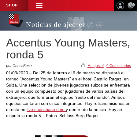
SHOP
TOGGLE
NAVIGATION
Noticias de ajedrez
Accentus Young Masters,
ronda 5
por ChessBase
Me gusta!
|
0 Comentarios
01/03/2020 – Del 25 de febrero al 6 de marzo se disputará el
torneo "Accentus Young Masters" en el hotel Castillo Ragaz, en
Suiza. Una selección de jóvenes jugadores suizos se enfrentará
con un equipo compuesto por jugadores de varios países del
extranjero, que formarán el equipo "resto del mundo". Ambos
equipos contarán con cinco integrantes. Hay retransmisiones en
directo en
live.chessbase.com
y dentro de la noticia. Hoy se
disputa la ronda 5. | Fotos: Schloss Burg Ragaz