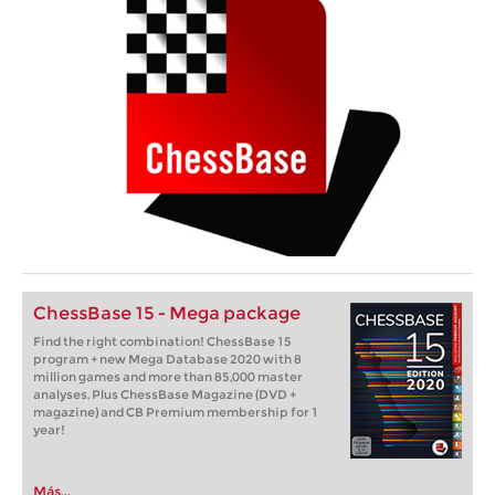
ChessBase 15 - Mega package
Find the right combination! ChessBase 15
program + new Mega Database 2020 with 8
million games and more than 85,000 master
analyses. Plus ChessBase Magazine (DVD +
magazine) and CB Premium membership for 1
year!
Más...