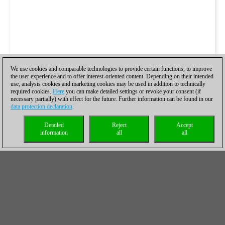
We use cookies and comparable technologies to provide certain functions, to improve
the user experience and to offer interest-oriented content. Depending on their intended
use, analysis cookies and marketing cookies may be used in addition to technically
required cookies.
Here
you can make detailed settings or revoke your consent (if
necessary partially) with effect for the future. Further information can be found in our
data protection declaration
.
Detailed
Reject
Accept
information
all
all