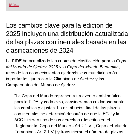
first steps into the world of club chess, or already
Más...
playing at a tournament level: with FRITZ, you can
train more efficiently, intelligently and with a
more personalised approach than ever before.
Los cambios clave para la edición de
2025 incluyen una distribución actualizada
de las plazas continentales basada en las
clasificaciones de 2024
La FIDE ha actualizado las cuotas de clasificación para la
Copa
del Mundo de Ajedrez 2025
y la
Copa del Mundo Femenina
,
unos de los acontecimientos ajedrecísticos mundiales más
importantes, junto con la Olimpiada de Ajedrez y los
Campeonatos del Mundo de Ajedrez.
"La Copa del Mundo representa un evento emblemático
para la FIDE, y cada ciclo, consideramos cuidadosamente
los cambios y ajustes. La distribución final de las plazas
continentales se determinó después de que la ECU y la
ACC hicieran uso de sus derechos (descritos en el
Reglamento: Copa del Mundo - Art 2.1.VII; Copa del Mundo
Femenina - Art 2.1.VI) y transfirieron el número de plazas