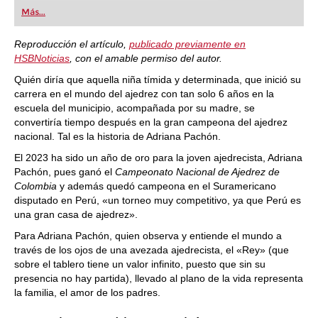
first steps into the world of club chess, or already
Más...
playing at a tournament level: with FRITZ, you can
train more efficiently, intelligently and with a
more personalised approach than ever before.
Reproducción el artículo,
publicado previamente en
HSBNoticias
, con el amable permiso del autor.
Quién diría que aquella niña tímida y determinada, que inició su
carrera en el mundo del ajedrez con tan solo 6 años en la
escuela del municipio, acompañada por su madre, se
convertiría tiempo después en la gran campeona del ajedrez
nacional. Tal es la historia de Adriana Pachón.
El 2023 ha sido un año de oro para la joven ajedrecista, Adriana
Pachón, pues ganó el
Campeonato Nacional de Ajedrez de
Colombia
y además quedó campeona en el Suramericano
disputado en Perú, «un torneo muy competitivo, ya que Perú es
una gran casa de ajedrez».
Para Adriana Pachón, quien observa y entiende el mundo a
través de los ojos de una avezada ajedrecista, el «Rey» (que
sobre el tablero tiene un valor infinito, puesto que sin su
presencia no hay partida), llevado al plano de la vida representa
la familia, el amor de los padres.