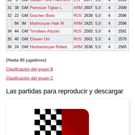
31
38
GM
Petrosian Tigran L.
ARM
2607
5,0
4
2599
32
22
GM
Grachev Boris
RUS
2639
5,0
4
2596
84
IM
Martirosyan Haik M.
ARM
2425
5,0
4
2596
34
44
GM
Timofeev Artyom
RUS
2593
5,0
4
2591
35
40
GM
Eliseev Urii
RUS
2601
5,0
4
2570
36
24
GM
Hovhannisyan Robert
ARM
2636
5,0
4
2565
(Hasta 86 jugadores)
Clasificación del grupo B
Clasificación del grupo C
Las partidas para reproducir y descargar