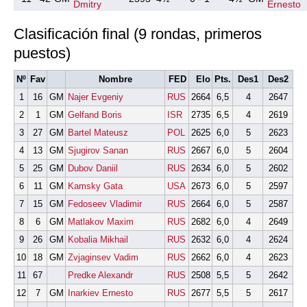
Dmitry
Ernesto
Clasificación final (9 rondas, primeros
puestos)
Nº
Fav
Nombre
FED
Elo
Pts.
Des1
Des2
1
16
GM
Najer Evgeniy
RUS
2664
6,5
4
2647
2
1
GM
Gelfand Boris
ISR
2735
6,5
4
2619
3
27
GM
Bartel Mateusz
POL
2625
6,0
5
2623
4
13
GM
Sjugirov Sanan
RUS
2667
6,0
5
2604
5
25
GM
Dubov Daniil
RUS
2634
6,0
5
2602
6
11
GM
Kamsky Gata
USA
2673
6,0
5
2597
7
15
GM
Fedoseev Vladimir
RUS
2664
6,0
5
2587
8
6
GM
Matlakov Maxim
RUS
2682
6,0
4
2649
9
26
GM
Kobalia Mikhail
RUS
2632
6,0
4
2624
10
18
GM
Zvjaginsev Vadim
RUS
2662
6,0
4
2623
11
67
Predke Alexandr
RUS
2508
5,5
5
2642
12
7
GM
Inarkiev Ernesto
RUS
2677
5,5
5
2617