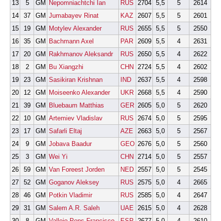
13
5
GM
Nepomniachtchi Ian
RUS
2704
5,5
5
2614
14
37
GM
Jumabayev Rinat
KAZ
2607
5,5
5
2601
15
19
GM
Motylev Alexander
RUS
2655
5,5
5
2550
16
35
GM
Bachmann Axel
PAR
2609
5,5
4
2631
17
20
GM
Rakhmanov Aleksandr
RUS
2650
5,5
4
2622
18
2
GM
Bu Xiangzhi
CHN
2724
5,5
4
2602
19
23
GM
Sasikiran Krishnan
IND
2637
5,5
4
2598
20
12
GM
Moiseenko Alexander
UKR
2668
5,5
4
2590
21
39
GM
Bluebaum Matthias
GER
2605
5,0
5
2620
22
10
GM
Artemiev Vladislav
RUS
2674
5,0
5
2595
23
17
GM
Safarli Eltaj
AZE
2663
5,0
5
2567
24
9
GM
Jobava Baadur
GEO
2676
5,0
5
2560
25
3
GM
Wei Yi
CHN
2714
5,0
5
2557
26
59
GM
Van Foreest Jorden
NED
2557
5,0
5
2545
27
52
GM
Goganov Aleksey
RUS
2575
5,0
4
2665
28
46
GM
Potkin Vladimir
RUS
2585
5,0
4
2647
29
31
GM
Salem A.R. Saleh
UAE
2615
5,0
4
2628
30
8
GM
Vallejo Pons Francisco
ESP
2677
5,0
4
2610