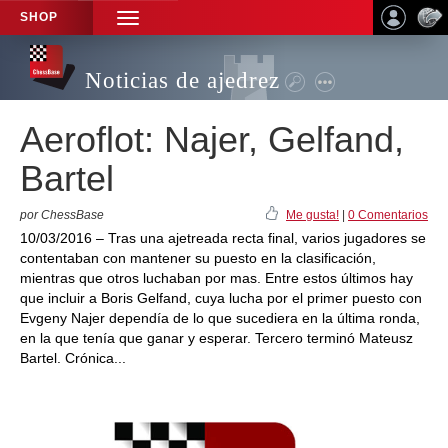
SHOP
TOGGLE
NAVIGATION
Noticias de ajedrez
Aeroflot: Najer, Gelfand,
Bartel
por ChessBase
Me gusta!
|
0 Comentarios
10/03/2016 – Tras una ajetreada recta final, varios jugadores se
contentaban con mantener su puesto en la clasificación,
mientras que otros luchaban por mas. Entre estos últimos hay
que incluir a Boris Gelfand, cuya lucha por el primer puesto con
Evgeny Najer dependía de lo que sucediera en la última ronda,
en la que tenía que ganar y esperar. Tercero terminó Mateusz
Bartel. Crónica...