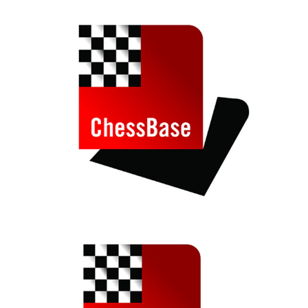
train more efficiently, intelligently and with a
more personalised approach than ever before.