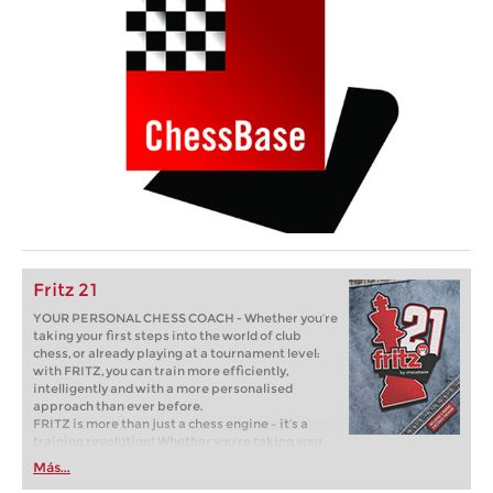
Fritz 21
YOUR PERSONAL CHESS COACH - Whether you’re
taking your first steps into the world of club
chess, or already playing at a tournament level:
with FRITZ, you can train more efficiently,
intelligently and with a more personalised
approach than ever before.
FRITZ is more than just a chess engine – it’s a
training revolution! Whether you’re taking your
first steps into the world of club chess, or already
Más...
playing at a tournament level: with FRITZ, you can