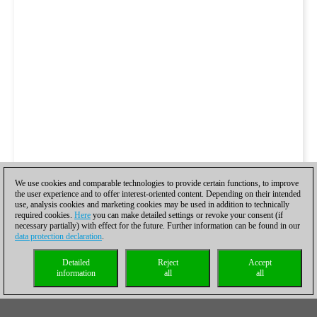
We use cookies and comparable technologies to provide certain functions, to improve
the user experience and to offer interest-oriented content. Depending on their intended
use, analysis cookies and marketing cookies may be used in addition to technically
required cookies.
Here
you can make detailed settings or revoke your consent (if
necessary partially) with effect for the future. Further information can be found in our
data protection declaration
.
Detailed
Reject
Accept
information
all
all