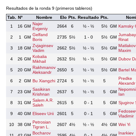
Resultados de la ronda 9 (primeros tableros)
Tab.
Nº
Nombre
Elo
Pts.
Resultado
Pts.
Nom
Najer
1
16
GM
2664
6
½ - ½
5½
GM
Kamsky 
Evgeniy
Gelfand
Jumabay
2
1
GM
2735
5½
1 - 0
5½
GM
Boris
Rinat
Zvjaginsev
Matlakov
3
18
GM
2662
5½
½ - ½
5½
GM
Vadim
Maxim
Kobalia
4
26
GM
2632
5½
½ - ½
5½
GM
Dubov Da
Mikhail
Rakhmanov
5
20
GM
2650
5
½ - ½
5½
GM
Bartel M
Aleksandr
Predke
6
2
GM
Bu Xiangzhi
2724
5
½ - ½
5
Alexandr
Sasikiran
Nepomni
7
23
GM
2637
5
½ - ½
5
GM
Krishnan
Ian
Salem A.R.
8
31
GM
2615
5
0 - 1
5
GM
Sjugirov
Saleh
Fedosee
9
40
GM
Eliseev Urii
2601
5
0 - 1
5
GM
Vladimir
Petrosian
10
38
GM
2607
4½
½ - ½
4½
GM
Wei Yi
Tigran L.
Bocharov
Inarkiev
11
42
GM
2595
4½
0 - 1
4½
GM