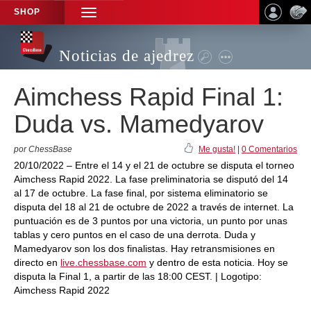
SHOP
TOGGLE
NAVIGATION
Noticias de ajedrez
Aimchess Rapid Final 1:
Duda vs. Mamedyarov
por ChessBase
Me gusta!
|
0 Comentarios
20/10/2022 – Entre el 14 y el 21 de octubre se disputa el torneo
Aimchess Rapid 2022. La fase preliminatoria se disputó del 14
al 17 de octubre. La fase final, por sistema eliminatorio se
disputa del 18 al 21 de octubre de 2022 a través de internet. La
puntuación es de 3 puntos por una victoria, un punto por unas
tablas y cero puntos en el caso de una derrota. Duda y
Mamedyarov son los dos finalistas. Hay retransmisiones en
directo en
live.chessbase.com
y dentro de esta noticia. Hoy se
disputa la Final 1, a partir de las 18:00 CEST. | Logotipo:
Aimchess Rapid 2022