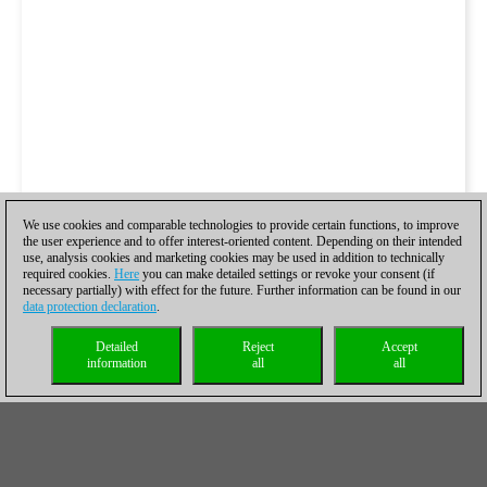
We use cookies and comparable technologies to provide certain functions, to improve
the user experience and to offer interest-oriented content. Depending on their intended
use, analysis cookies and marketing cookies may be used in addition to technically
required cookies.
Here
you can make detailed settings or revoke your consent (if
necessary partially) with effect for the future. Further information can be found in our
data protection declaration
.
Detailed
Reject
Accept
information
all
all