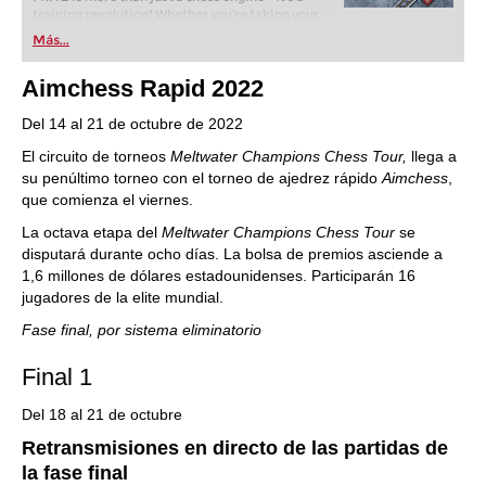
training revolution! Whether you’re taking your
first steps into the world of club chess, or already
Más...
playing at a tournament level: with FRITZ, you can
train more efficiently, intelligently and with a
Aimchess Rapid 2022
more personalised approach than ever before.
Del 14 al 21 de octubre de 2022
El circuito de torneos
Meltwater Champions Chess Tour,
llega a
su penúltimo torneo con el torneo de ajedrez rápido
Aimchess
,
que comienza el viernes.
La octava etapa del
Meltwater Champions Chess Tour
se
disputará durante ocho días. La bolsa de premios asciende a
1,6 millones de dólares estadounidenses. Participarán 16
jugadores de la elite mundial.
Fase final, por sistema eliminatorio
Final 1
Del 18 al 21 de octubre
Retransmisiones en directo de las partidas de
la fase final