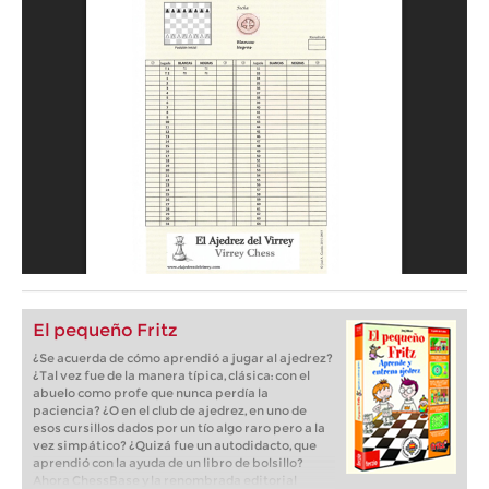
El pequeño Fritz
¿Se acuerda de cómo aprendió a jugar al ajedrez?
¿Tal vez fue de la manera típica, clásica: con el
abuelo como profe que nunca perdía la
paciencia? ¿O en el club de ajedrez, en uno de
esos cursillos dados por un tío algo raro pero a la
vez simpático? ¿Quizá fue un autodidacto, que
aprendió con la ayuda de un libro de bolsillo?
Ahora ChessBase y la renombrada editorial