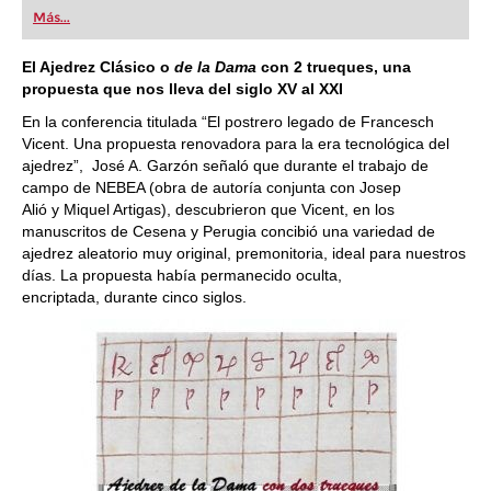
alemana Terzio, especializada en software para
Más...
niños, acaban de publicar un programa
interactivo de enseñanza para aprender y
entrenar ajedrez.
El Ajedrez Clásico o
de la Dama
con 2 trueques, una
propuesta que nos lleva del siglo XV al XXI
En la conferencia titulada “El postrero legado de Francesch
Vicent. Una propuesta renovadora para la era tecnológica del
ajedrez”, José A. Garzón señaló que durante el trabajo de
campo de NEBEA (obra de autoría conjunta con Josep
Alió y Miquel Artigas), descubrieron que Vicent, en los
manuscritos de Cesena y Perugia concibió una variedad de
ajedrez aleatorio muy original, premonitoria, ideal para nuestros
días. La propuesta había permanecido oculta,
encriptada, durante cinco siglos.