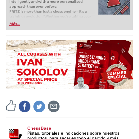
intelligently and with a more personalised
approach than ever before.
FRITZ is more than just a chess engine – it’s a
training revolution! Whether you’re taking your
first steps into the world of club chess, or already
Más...
playing at a tournament level: with FRITZ, you can
train more efficiently, intelligently and with a
more personalised approach than ever before.
ChessBase
Pistas, tutoriales e indicaciones sobre nuestros
productos, para sacarles todo el partido y más.