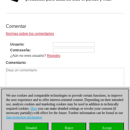
Comentar
Normas sobre los comentarios
Usuario
Contraseña
¿Aún no eres usuario?
Registro
Comentario
We use cookies and comparable technologies to provide certain functions, to improve
the user experience and to offer interest-oriented content. Depending on their intended
use, analysis cookies and marketing cookies may be used in addition to technically
required cookies.
Here
you can make detailed settings or revoke your consent (if
necessary partially) with effect for the future. Further information can be found in our
data protection declaration
.
Política de privacidad
|
Pie de imprenta
|
Para contactar
|
Cookies Management
|
Detailed
Reject
Accept