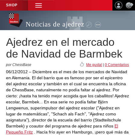
SHOP
TOGGLE
NAVIGATION
Noticias de ajedrez
Ajedrez en el mercado
de Navidad de Barmbek
por ChessBase
Me gusta!
|
0 Comentarios
06/12/2012 – Diciembre es el mes de los mercados de Navidad
en Alemania. El del barrio que es famoso por ser el epicentro
del ajedrez escolar y también en el cual se encuentra la oficina
de ChessBase, naturalmente no podía faltar al ajedrez. Por
cierto: ¡hasta ha tenido mejor acogida que los caballitos! Ajedrez
escolar, Barmbek... En esa serie no podía faltar Björn
Lengwenus, superimpulsor del ajedrez escolar ("Ajedrez en
lugar de matemáticas", "Schach als Fach", "Ajedrez como
asignatura"), director de la escuela del barrio (Stadteilschule
Barmbek) y coautor del programa de ajedrez para niños
El
Pequeño Fritz
. Hacía frío ayer en Hamburgo, ¡pero qué más da