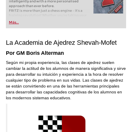
intelligently and with a more personalised
approach than ever before.
FRITZ is more than just a chess engine – it’s a
training revolution! Whether you’re taking your
first steps into the world of club chess, or already
Más...
playing at a tournament level: with FRITZ, you can
train more efficiently, intelligently and with a
more personalised approach than ever before.
La Academia de Ajedrez Shevah-Mofet
Por GM Boris Alterman
Según mi propia experiencia, las clases de ajedrez suelen
cambiar la actitud de los alumnos de manera significativa y sirve
para desarrollar su intuición y experiencia a la hora de resolver
cualquier tipo de problema en sus vidas. Las clases de ajedrez
se están convirtiendo en una de las herramientas principales
para desarrollar las capacidades cognitivas de los alumnos en
los modernos sistemas educativos.