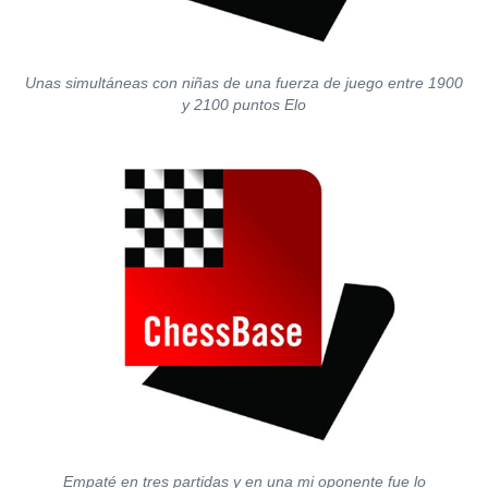
Unas simultáneas con niñas de una fuerza de juego entre 1900
y 2100 puntos Elo
Empaté en tres partidas y en una mi oponente fue lo