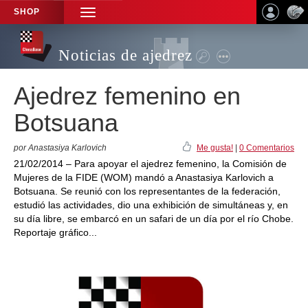
SHOP
TOGGLE
NAVIGATION
Noticias de ajedrez
Ajedrez femenino en
Botsuana
por Anastasiya Karlovich
Me gusta!
|
0 Comentarios
21/02/2014 – Para apoyar el ajedrez femenino, la Comisión de
Mujeres de la FIDE (WOM) mandó a Anastasiya Karlovich a
Botsuana. Se reunió con los representantes de la federación,
estudió las actividades, dio una exhibición de simultáneas y, en
su día libre, se embarcó en un safari de un día por el río Chobe.
Reportaje gráfico...