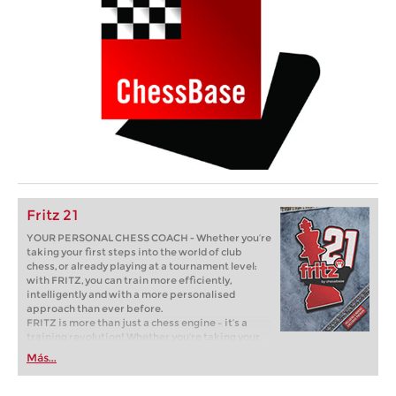
Fritz 21
YOUR PERSONAL CHESS COACH - Whether you’re
taking your first steps into the world of club
chess, or already playing at a tournament level:
with FRITZ, you can train more efficiently,
intelligently and with a more personalised
approach than ever before.
FRITZ is more than just a chess engine – it’s a
training revolution! Whether you’re taking your
first steps into the world of club chess, or already
Más...
playing at a tournament level: with FRITZ, you can
train more efficiently, intelligently and with a
more personalised approach than ever before.