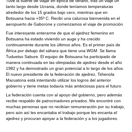
Tuve la suerte de viajar en época de verano, tras un viaje un
tanto largo desde Ucrania, donde teníamos temperaturas
alrededor de los 15 grados bajo cero, mientras que en
Botsuana hacia +35º C. Recibí una calurosa bienvenida en el
aeropuerto de Gaborone y comenzamos el viaje de promoción.
Fue interesante enterarme de que el ajedrez femenino en
Botsuana ha estado viviendo un auge y ha crecido
continuamente durante los últimos años. Es el primer país de
África por debajo del sáhara que tiene una WGM. Se llama
Tuduetso Sabure. El equipo de Botsuana ha participado de
manera continuada en las olimpiadas de ajedrez desde el año
1982 y ha demostrado un gran potencial a lo largo de los años.
El nuevo presidente de la federación de ajedrez, Tshenola
Maruatona está intentando utilizar los logros del anterior
gobierno y tiene metas todavía más ambiciosas para el futuro.
La federación cuenta con al apoyo del gobierno, pero además
recibe respaldo de patrocinadores privados. Me encontré con
muchas personas que no recibían remuneración por su trabajo,
pero aún así les encantaba el trabajo porque les encanta el
ajedrez y procuran apoyar a la federación y a los jugadores.