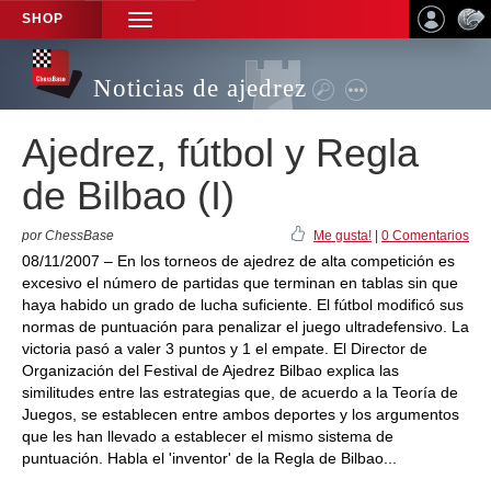
SHOP
TOGGLE
NAVIGATION
Noticias de ajedrez
Ajedrez, fútbol y Regla
de Bilbao (I)
por ChessBase
Me gusta!
|
0 Comentarios
08/11/2007 – En los torneos de ajedrez de alta competición es
excesivo el número de partidas que terminan en tablas sin que
haya habido un grado de lucha suficiente. El fútbol modificó sus
normas de puntuación para penalizar el juego ultradefensivo. La
victoria pasó a valer 3 puntos y 1 el empate. El Director de
Organización del Festival de Ajedrez Bilbao explica las
similitudes entre las estrategias que, de acuerdo a la Teoría de
Juegos, se establecen entre ambos deportes y los argumentos
que les han llevado a establecer el mismo sistema de
puntuación. Habla el 'inventor' de la Regla de Bilbao...