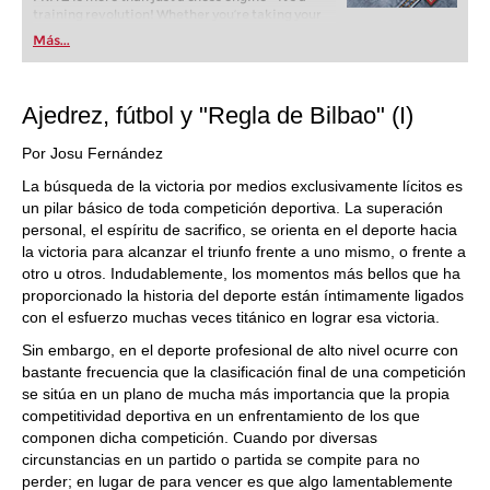
training revolution! Whether you’re taking your
first steps into the world of club chess, or already
Más...
playing at a tournament level: with FRITZ, you can
train more efficiently, intelligently and with a
more personalised approach than ever before.
Ajedrez, fútbol y "Regla de Bilbao" (I)
Por Josu Fernández
La búsqueda de la victoria por medios exclusivamente lícitos es
un pilar básico de toda competición deportiva. La superación
personal, el espíritu de sacrifico, se orienta en el deporte hacia
la victoria para alcanzar el triunfo frente a uno mismo, o frente a
otro u otros. Indudablemente, los momentos más bellos que ha
proporcionado la historia del deporte están íntimamente ligados
con el esfuerzo muchas veces titánico en lograr esa victoria.
Sin embargo, en el deporte profesional de alto nivel ocurre con
bastante frecuencia que la clasificación final de una competición
se sitúa en un plano de mucha más importancia que la propia
competitividad deportiva en un enfrentamiento de los que
componen dicha competición. Cuando por diversas
circunstancias en un partido o partida se compite para no
perder; en lugar de para vencer es que algo lamentablemente