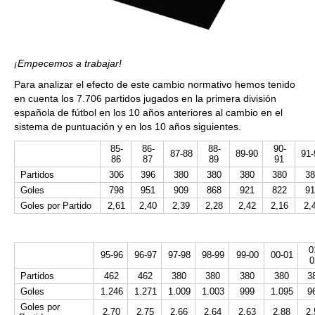
¡Empecemos a trabajar!
Para analizar el efecto de este cambio normativo hemos tenido
en cuenta los 7.706 partidos jugados en la primera división
española de fútbol en los 10 años anteriores al cambio en el
sistema de puntuación y en los 10 años siguientes.
85-
86-
88-
90-
87-88
89-90
91-
86
87
89
91
Partidos
306
396
380
380
380
380
38
Goles
798
951
909
868
921
822
91
Goles por Partido
2,61
2,40
2,39
2,28
2,42
2,16
2,
0
95-96
96-97
97-98
98-99
99-00
00-01
0
Partidos
462
462
380
380
380
380
3
Goles
1.246
1.271
1.009
1.003
999
1.095
9
Goles por
2,70
2,75
2,66
2,64
2,63
2,88
2,