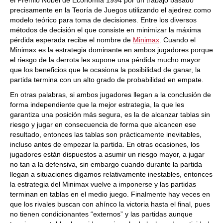
el Premio Nobel de Economía 1994 por un trabajo basado
precisamente en la Teoría de Juegos utilizando el ajedrez como
modelo teórico para toma de decisiones. Entre los diversos
métodos de decisión el que consiste en minimizar la máxima
pérdida esperada recibe el nombre de
Minimax
. Cuando el
Minimax es la estrategia dominante en ambos jugadores porque
el riesgo de la derrota les supone una pérdida mucho mayor
que los beneficios que le ocasiona la posibilidad de ganar, la
partida termina con un alto grado de probabilidad en empate.
En otras palabras, si ambos jugadores llegan a la conclusión de
forma independiente que la mejor estrategia, la que les
garantiza una posición más segura, es la de alcanzar tablas sin
riesgo y jugar en consecuencia de forma que alcancen ese
resultado, entonces las tablas son prácticamente inevitables,
incluso antes de empezar la partida. En otras ocasiones, los
jugadores están dispuestos a asumir un riesgo mayor, a jugar
no tan a la defensiva, sin embargo cuando durante la partida
llegan a situaciones digamos relativamente inestables, entonces
la estrategia del Minimax vuelve a imponerse y las partidas
terminan en tablas en el medio juego. Finalmente hay veces en
que los rivales buscan con ahínco la victoria hasta el final, pues
no tienen condicionantes “externos” y las partidas aunque