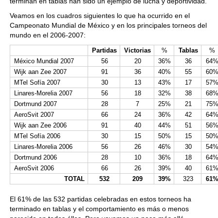
terminan en tablas han sido un ejemplo de lucha y deportividad.
Veamos en los cuadros siguientes lo que ha ocurrido en el
Campeonato Mundial de México y en los principales torneos del
mundo en el 2006-2007:
Partidas
Victorias
%
Tablas
%
México Mundial 2007
56
20
36%
36
64
Wijk aan Zee 2007
91
36
40%
55
60
MTel Sofía 2007
30
13
43%
17
57
Linares-Morelia 2007
56
18
32%
38
68
Dortmund 2007
28
7
25%
21
75
AeroSvit 2007
66
24
36%
42
64
Wijk aan Zee 2006
91
40
44%
51
56
MTel Sofía 2006
30
15
50%
15
50
Linares-Morelia 2006
56
26
46%
30
54
Dortmund 2006
28
10
36%
18
64
AeroSvit 2006
66
26
39%
40
61
TOTAL
532
209
39%
323
61
El 61% de las 532 partidas celebradas en estos torneos ha
terminado en tablas y el comportamiento es más o menos