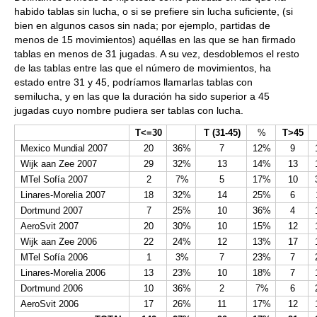
habido tablas sin lucha, o si se prefiere sin lucha suficiente, (si
bien en algunos casos sin nada; por ejemplo, partidas de
menos de 15 movimientos) aquéllas en las que se han firmado
tablas en menos de 31 jugadas. A su vez, desdoblemos el resto
de las tablas entre las que el número de movimientos, ha
estado entre 31 y 45, podríamos llamarlas tablas con
semilucha, y en las que la duración ha sido superior a 45
jugadas cuyo nombre pudiera ser tablas con lucha.
T<=30
T (31-45)
%
T>45
Mexico Mundial 2007
20
36%
7
12%
9
Wijk aan Zee 2007
29
32%
13
14%
13
MTel Sofía 2007
2
7%
5
17%
10
Linares-Morelia 2007
18
32%
14
25%
6
Dortmund 2007
7
25%
10
36%
4
AeroSvit 2007
20
30%
10
15%
12
Wijk aan Zee 2006
22
24%
12
13%
17
MTel Sofía 2006
1
3%
7
23%
7
Linares-Morelia 2006
13
23%
10
18%
7
Dortmund 2006
10
36%
2
7%
6
AeroSvit 2006
17
26%
11
17%
12