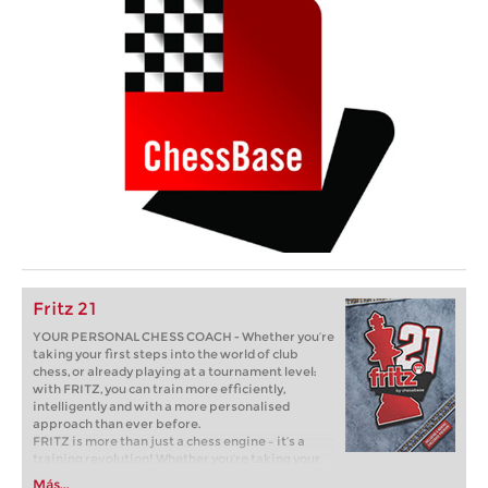
Fritz 21
YOUR PERSONAL CHESS COACH - Whether you’re
taking your first steps into the world of club
chess, or already playing at a tournament level:
with FRITZ, you can train more efficiently,
intelligently and with a more personalised
approach than ever before.
FRITZ is more than just a chess engine – it’s a
training revolution! Whether you’re taking your
first steps into the world of club chess, or already
Más...