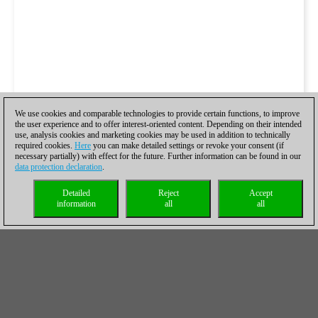
We use cookies and comparable technologies to provide certain functions, to improve
the user experience and to offer interest-oriented content. Depending on their intended
use, analysis cookies and marketing cookies may be used in addition to technically
required cookies.
Here
you can make detailed settings or revoke your consent (if
necessary partially) with effect for the future. Further information can be found in our
data protection declaration
.
Detailed
Reject
Accept
information
all
all