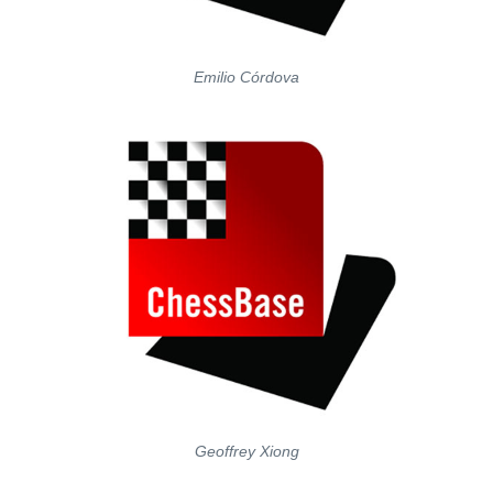
Emilio Córdova
Geoffrey Xiong