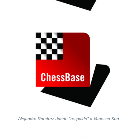
Alejandro Ramírez dando "respaldo" a Vanessa Sun