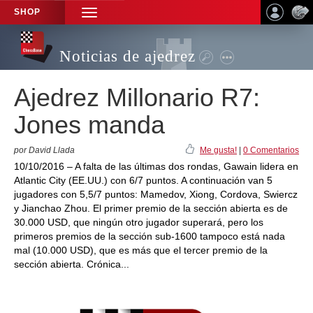
SHOP
TOGGLE
NAVIGATION
Noticias de ajedrez
Ajedrez Millonario R7:
Jones manda
por David Llada
Me gusta!
|
0 Comentarios
10/10/2016 – A falta de las últimas dos rondas, Gawain lidera en
Atlantic City (EE.UU.) con 6/7 puntos. A continuación van 5
jugadores con 5,5/7 puntos: Mamedov, Xiong, Cordova, Swiercz
y Jianchao Zhou. El primer premio de la sección abierta es de
30.000 USD, que ningún otro jugador superará, pero los
primeros premios de la sección sub-1600 tampoco está nada
mal (10.000 USD), que es más que el tercer premio de la
sección abierta. Crónica...