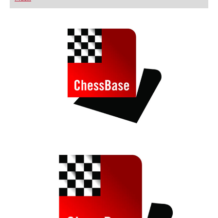
playing at a tournament level: with FRITZ, you can
train more efficiently, intelligently and with a
more personalised approach than ever before.