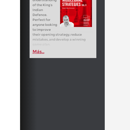
understanding
of the King’s
Indian
Defence.
Perfect for
anyone looking
to improve
their opening strategy, reduce
mistakes, and develop a winning
game plan.
Más...