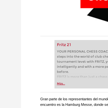
Fritz 21
YOUR PERSONAL CHESS COACH - 
steps into the world of club che
tournament level: with FRITZ, y
intelligently and with a more 
before.
FRITZ is more than just a chess 
Whether you’re taking your firs
Más...
or already playing at a tournam
more efficiently, intelligently
approach than ever before.
Gran parte de los representantes del mundo
encuentro es la Hamburg Messe, donde se 