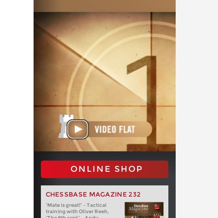
ONLINE SHOP
CHESSBASE MAGAZINE 232
“Mate is great!” – Tactical
training with Oliver Reeh,
“The 8th rank” – Andy