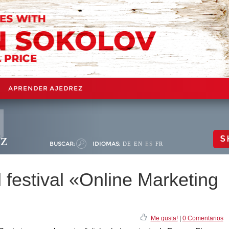
APRENDER AJEDREZ
ez
S
BUSCAR:
IDIOMAS:
DE
EN
ES
FR
l festival «Online Marketing
Me gusta!
|
0 Comentarios