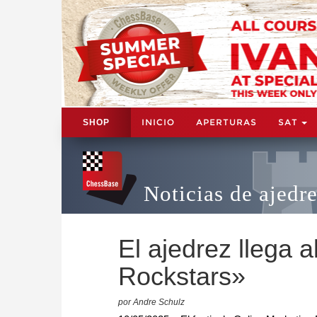
INICIO
APERTURAS
SAT
SHOP
Noticias de ajedr
El ajedrez llega a
Rockstars»
por Andre Schulz