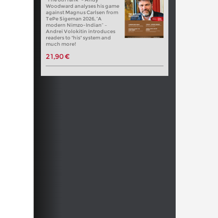
Woodward analyses his game
against Magnus Carlsen from
TePe Sigeman 2026, “A
modern Nimzo-Indian” –
Andrei Volokitin introduces
readers to "his" system and
much more!
21,90 €