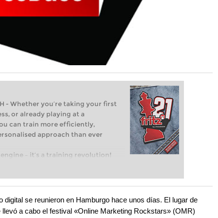
Whether you’re taking your first
ss, or already playing at a
ou can train more efficiently,
personalised approach than ever
engine – it’s a training revolution!
t steps into the world of club chess,
ent level: with FRITZ, you can train
 and with a more personalised
 digital se reunieron en Hamburgo hace unos días. El lugar de
llevó a cabo el festival «Online Marketing Rockstars» (OMR)