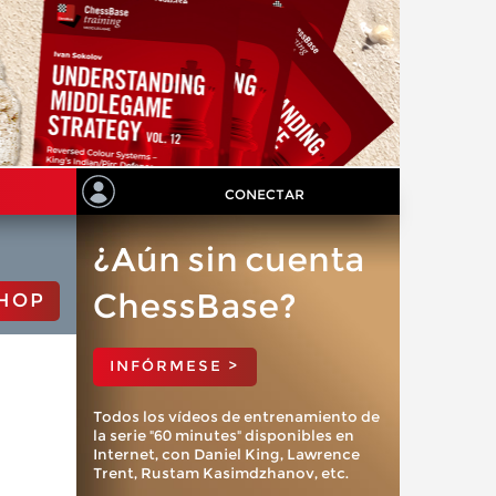
CONECTAR
¿Aún sin cuenta
ChessBase?
HOP
INFÓRMESE >
Todos los vídeos de entrenamiento de
la serie "60 minutes" disponibles en
Internet, con Daniel King, Lawrence
Trent, Rustam Kasimdzhanov, etc.