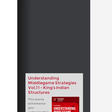
Understanding
Middlegame Strategies
Vol.11 - King's Indian
Structures
This course
will enhance
your